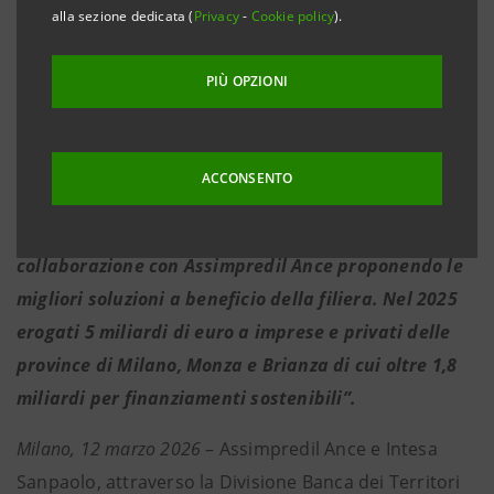
·
Deleo (Assimpredil Ance): “Il rinnovo di questa
alla sezione dedicata (
Privacy
-
Cookie policy
).
collaborazione conferma la volontà di supportare
concretamente l'intero ecosistema edile locale,
PIÙ OPZIONI
attraverso CIS e il supporto finanziario di Intesa
Sanpaolo, puntiamo a trasformare la sostenibilità in
ACCONSENTO
un vantaggio competitivo per le nostre imprese".
·
Monceri (Intesa Sanpaolo): “Oggi consolidiamo la
collaborazione con Assimpredil Ance proponendo le
migliori soluzioni a beneficio della filiera. Nel 2025
erogati 5 miliardi di euro a imprese e privati delle
province di Milano, Monza e Brianza di cui oltre 1,8
miliardi per finanziamenti sostenibili”.
Milano, 12 marzo 2026
– Assimpredil Ance e Intesa
Sanpaolo, attraverso la Divisione Banca dei Territori