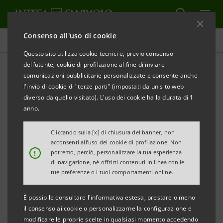
Consenso all'uso di cookie
Comunicati stampa
Questo sito utilizza cookie tecnici e, previo consenso
dell’utente, cookie di profilazione al fine di inviare
STAMPA
AGGIORNA
comunicazioni pubblicitarie personalizzate e consente anche
ASSIMPREDIL ANCE E INTESA SANPAOLO:
l'invio di cookie di "terze parti" (impostati da un sito web
diverso da quello visitato). L'uso dei cookie ha la durata di 1
RINNOVATO L’ACCORDO PER LA TRANSIZIONE
anno.
SOSTENIBILE DELLE IMPRESE ASSOCIATE
Cliccando sulla [x] di chiusura del banner, non
acconsenti all’uso dei cookie di profilazione. Non
!
potremo, perciò, personalizzare la tua esperienza
·
Intesa Sanpaolo sostiene Ance Milano, Lodi,
di navigazione, né offrirti contenuti in linea con le
tue preferenze o i tuoi comportamenti online.
Monza e Brianza nell’ambito del “
Cantiere Impatto
Sostenibile
” attraverso soluzioni su misura per le
È possibile consultare l'informativa estesa, prestare o meno
imprese edili.
il consenso ai cookie o personalizzarne la configurazione e
modificare le proprie scelte in qualsiasi momento accedendo