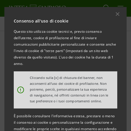
Consenso all'uso di cookie
Comunicati stampa
Questo sito utilizza cookie tecnici e, previo consenso
dell’utente, cookie di profilazione al fine di inviare
STAMPA
AGGIORNA
comunicazioni pubblicitarie personalizzate e consente anche
DALLA RICERCA ALL’IMPRESA:
INTESA SANPAOLO E
l'invio di cookie di "terze parti" (impostati da un sito web
IL CENTRO NAZIONALE RNA&GENE THERAPY
diverso da quello visitato). L'uso dei cookie ha la durata di 1
PREMIANO 8 STARTUP
anno.
The GeneRNAtion Awards
traduce concretamente le
Cliccando sulla [x] di chiusura del banner, non
acconsenti all’uso dei cookie di profilazione. Non
leve di sviluppo del PNRR
!
potremo, perciò, personalizzare la tua esperienza
di navigazione, né offrirti contenuti in linea con le
La Divisione Banca dei Territori insieme a
tue preferenze o i tuoi comportamenti online.
Intesa Sanpaolo Innovation Center, il
È possibile consultare l'informativa estesa, prestare o meno
Centro Nazionale RNA & Gene Therapy e
il consenso ai cookie o personalizzarne la configurazione e
Neva SGR premiano le startup che si sono
modificare le proprie scelte in qualsiasi momento accedendo