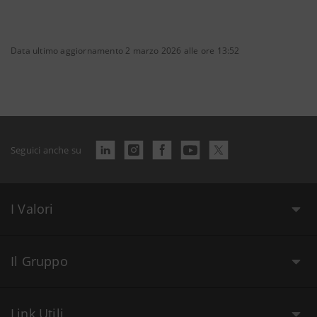
Data ultimo aggiornamento 2 marzo 2026 alle ore 13:52
Seguici anche su
I Valori
Il Gruppo
Link Utili