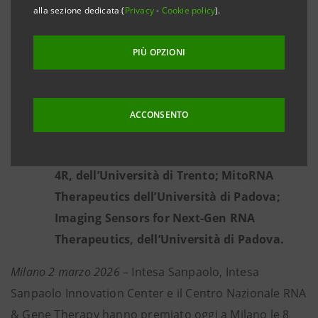
distinte nell’ambito delle soluzioni
alla sezione dedicata (
Privacy
-
Cookie policy
).
dedicate alla salute
PIÙ OPZIONI
8 le startup vincitrici: PoliRNA, T-One
Therapeutics, Alia Therapeutics, Resalis
Therapeutics, MicThera, Navita, Isinnova,
ACCONSENTO
Cellex.
3 i progetti vincitori: RATAR: RNA FOR TAU
4R, dell’Università di Trento; MitoRNA
Therapeutics dell’Università di Padova;
Imaging Sensors for Next-Gen RNA
Therapeutics, dell’Università di Padova.
Milano 2 marzo 2026
– Intesa Sanpaolo, Intesa
Sanpaolo Innovation Center e il Centro Nazionale RNA
& Gene Therapy hanno premiato oggi a Milano le 8