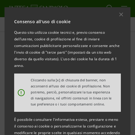
Consenso all'uso di cookie
Comunicati stampa
Questo sito utilizza cookie tecnici e, previo consenso
dell’utente, cookie di profilazione al fine di inviare
STAMPA
AGGIORNA
comunicazioni pubblicitarie personalizzate e consente anche
INTESA SANPAOLO: DA FIRENZE AL VIA
OBIETTIVO
l'invio di cookie di "terze parti" (impostati da un sito web
ITALIA 2026 DELLA DIVISIONE IMI CIB
diverso da quello visitato). L'uso dei cookie ha la durata di 1
anno.
L’iniziativa della Divisione IMI Corporate &
Investment Banking torna con un
Cliccando sulla [x] di chiusura del banner, non
acconsenti all’uso dei cookie di profilazione. Non
calendario di otto tappe sul territorio
!
potremo, perciò, personalizzare la tua esperienza
nazionale
di navigazione, né offrirti contenuti in linea con le
tue preferenze o i tuoi comportamenti online.
La terza edizione ha preso il via da Firenze,
con imprenditori e manager a confronto su
È possibile consultare l'informativa estesa, prestare o meno
il consenso ai cookie o personalizzarne la configurazione e
scenari economici e geopolitici, gestione
modificare le proprie scelte in qualsiasi momento accedendo