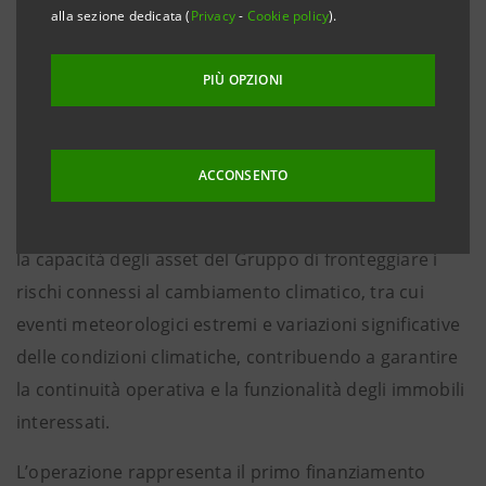
investimento volti a migliorare l’adattamento e la
alla sezione dedicata (
Privacy
-
Cookie policy
).
resilienza degli asset immobiliari ai cambiamenti
climatici.
PIÙ OPZIONI
Il finanziamento, messo a disposizione dalla
Divisione
IMI Corporate & Investment Banking di Intesa
ACCONSENTO
Sanpaolo
, guidata da
Mauro Micillo
, sarà utilizzato
da
IGD
per sostenere interventi finalizzati a rafforzare
la capacità degli asset del Gruppo di fronteggiare i
rischi connessi al cambiamento climatico, tra cui
eventi meteorologici estremi e variazioni significative
delle condizioni climatiche, contribuendo a garantire
la continuità operativa e la funzionalità degli immobili
interessati.
L’operazione rappresenta il primo finanziamento