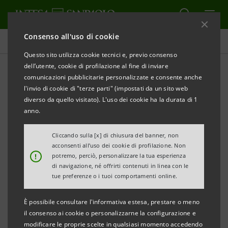
Consenso all'uso di cookie
Comunicati stampa
Questo sito utilizza cookie tecnici e, previo consenso
dell’utente, cookie di profilazione al fine di inviare
STAMPA
AGGIORNA
comunicazioni pubblicitarie personalizzate e consente anche
INTESA SANPAOLO E IGD: INNOVATIVA LINEA DI
l'invio di cookie di "terze parti" (impostati da un sito web
CREDITO
diverso da quello visitato). L'uso dei cookie ha la durata di 1
anno.
PER INVESTIMENTI CONTRO I RISCHI L
EGATI AL
CAMBIAMENTO CLIMATICO
Cliccando sulla [x] di chiusura del banner, non
acconsenti all’uso dei cookie di profilazione. Non
!
potremo, perciò, personalizzare la tua esperienza
Milano / Bologna, 16 marzo 2026 –
Intesa Sanpaolo
e
di navigazione, né offrirti contenuti in linea con le
IGD
–
Immobiliare Grande Distribuzione S.p.A.
tue preferenze o i tuoi comportamenti online.
hanno sottoscritto un contratto per una linea di
È possibile consultare l'informativa estesa, prestare o meno
credito unsecured fino a 10 milioni di euro, con
il consenso ai cookie o personalizzarne la configurazione e
durata di 5 anni, destinata a finanziare progetti di
modificare le proprie scelte in qualsiasi momento accedendo