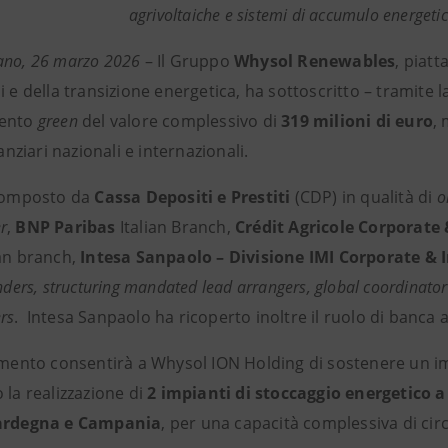
agrivoltaiche e sistemi di accumulo energeti
ano, 26 marzo 2026
– Il Gruppo
Whysol Renewables
, piatt
i e della transizione energetica, ha sottoscritto – tramite
mento
green
del valore complessivo di
319 milioni di euro
,
nanziari nazionali e internazionali.
 composto da
Cassa Depositi e Prestiti
(CDP) in qualità di
o
r
,
BNP Paribas
Italian Branch,
Crédit Agricole Corporat
lan branch,
Intesa Sanpaolo – Divisione IMI Corporate &
enders, structuring mandated lead arrangers, global coordinato
rs
. Intesa Sanpaolo ha ricoperto inoltre il ruolo di banca
iamento consentirà a Whysol ION Holding di sostenere un i
 la realizzazione di
2 impianti di stoccaggio energetico a
Sardegna e Campania
, per una capacità complessiva di ci