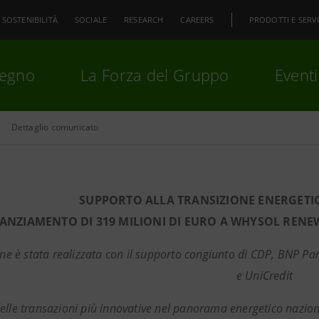
SOSTENIBILITÀ
SOCIALE
RESEARCH
CAREERS
PRODOTTI E SERVI
pegno
La Forza del Gruppo
Eventi
Dettaglio comunicato
premi
Invio
per cercare o
ESC
SUPPORTO ALLA TRANSIZIONE ENERGETI
ANZIAMENTO DI 319 MILIONI DI EURO A WHYSOL RENEW
ne è stata realizzata con il supporto congiunto di CDP, BNP Par
e UniCredit
elle transazioni più innovative nel panorama energetico naziona