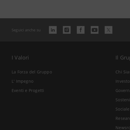
Seguici anche su
I Valori
Il Gr
La Forza del Gruppo
Chi Si
L' Impegno
Investo
Eventi e Progetti
Govern
Sosteni
Sociale
Resear
Newsr