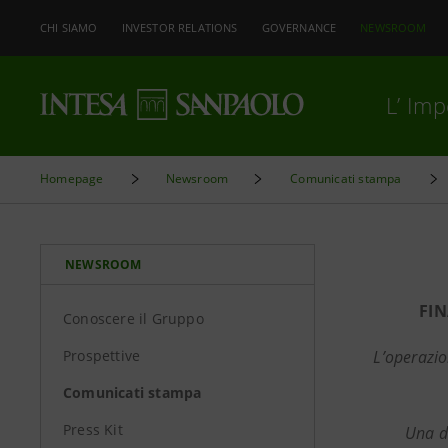
CHI SIAMO
INVESTOR RELATIONS
GOVERNANCE
NEWSROOM
L’ Im
Homepage
Newsroom
Comunicati stampa
NEWSROOM
FIN
Conoscere il Gruppo
Prospettive
L’operazio
Comunicati stampa
Press Kit
Una d