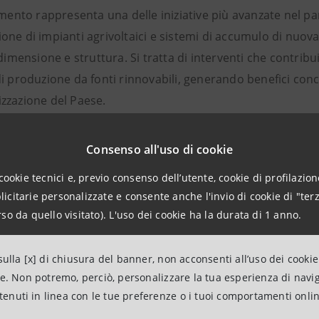
amento rappresenta una delle iniziative più avanzate nel p
one di impianti agrivoltaici e sistemi di accumulo di nuov
 dimensione e struttura. Si tratta di interventi che contrib
i produzione da fonti rinnovabili, generando benefici concre
zzazione del Paese.
one, pienamente conforme ai
Green Loan Principles
, include
Consenso all'uso di cookie
 per l’accesso ai diversi profili regolatori e ai meccanismi 
ci beneficeranno dei meccanismi FER X ed Energy Release 2.0
cookie tecnici e, previo consenso dell’utente, cookie di profilazione
citarie personalizzate e consente anche l'invio di cookie di "terz
ntre i sistemi BESS accederanno al Meccanismo di Approvv
so da quello visitato). L'uso dei cookie ha la durata di 1 anno.
o dell’operazione, la Società è stata assistita da Legance –
ulla [x] di chiusura del banner, non acconsenti all’uso dei cookie
inancial Advisors. Gli istituti bancari sono stati affiancat
ne. Non potremo, perciò, personalizzare la tua esperienza di navi
 qualità di consulente tecnico, da Marsh come consulente as
ntenuti in linea con le tue preferenze o i tuoi comportamenti onli
nte market. Infine, il
financial model audit
è stato effettua