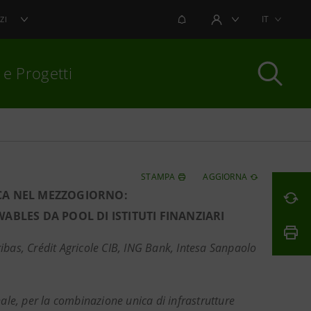
NOTIFICHE
IT
ZI
AREA UTENTE
 e Progetti
per chiudere
STAMPA
AGGIORNA
CA NEL MEZZOGIORNO:
ABLES DA POOL DI ISTITUTI FINANZIARI
ibas, Crédit Agricole CIB, ING Bank, Intesa Sanpaolo
le, per la combinazione unica di infrastrutture