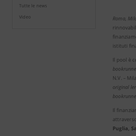
Tutte le news
Video
Roma, Mil
rinnovabil
finanzia
istituti fi
Il pool è
bookrunne
N.V. – Mi
original l
bookrunne
Il finanz
attraverso
Puglia, 