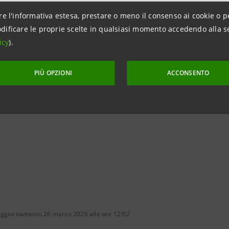
re l'informativa estesa, prestare o meno il consenso ai cookie o p
lations Intesa Sanpaolo
dificare le proprie scelte in qualsiasi momento accedendo alla s
icy
).
e & Investment Banking and Governance Areas
intesasanpaolo.com
PIÙ OPZIONI
ACCONSENTO
aggiornamento 26 marzo 2026 alle ore 12:02