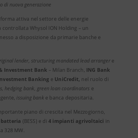
co di nuova generazione
aforma attiva nel settore delle energie
 la controllata Whysol ION Holding – un
 messo a disposizione da primarie banche e
riginal lender, structuring mandated lead arranger
e
e & Investment Bank
– Milan Branch,
ING Bank
 Investment Banking
e
UniCredit,
nel ruolo di
rs, hedging bank, green loan coordinators
e
 agente,
issuing bank
e banca depositaria.
mportante piano di crescita nel Mezzogiorno,
 batteria
(BESS) e di
4 impianti agrivoltaici
in
rca 328 MW.