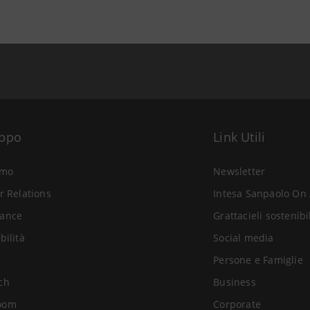
uppo
Link Utili
amo
Newsletter
r Relations
Intesa Sanpaolo On 
ance
Grattacieli sostenibi
bilità
Social media
Persone e Famiglie
ch
Business
oom
Corporate