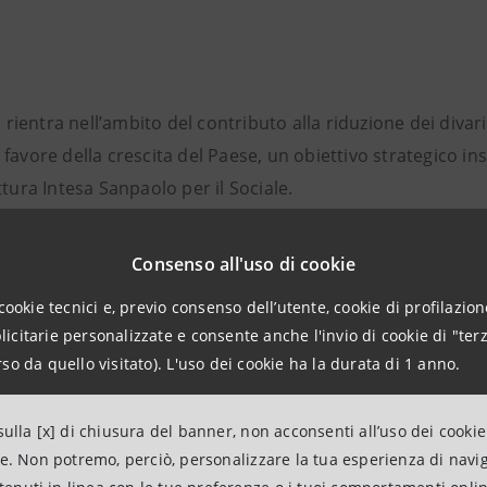
va rientra nell’ambito del contributo alla riduzione dei diva
favore della crescita del Paese, un obiettivo strategico in
ttura Intesa Sanpaolo per il Sociale.
ULA, tanti progetti
Consenso all'uso di cookie
il programma lanciato ad aprile 2021 da Intesa Sanpaolo, a
cookie tecnici e, previo consenso dell’utente, cookie di profilazione
g, per promuovere iniziative in tutto il territorio italiano
citarie personalizzate e consente anche l'invio di cookie di "terz
accesso al mercato del lavoro per le persone in difficoltà.
so da quello visitato). L'uso dei cookie ha la durata di 1 anno.
partecipa attivamente al crowdfunding destinando un contr
ulla [x] di chiusura del banner, non acconsenti all’uso dei cookie
 dai clienti in modalità online. La selezione dei progetti terr
ne. Non potremo, perciò, personalizzare la tua esperienza di navi
de il coinvolgimento delle Direzioni Regionali - strutture 