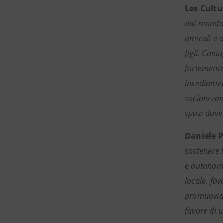
Les Cultu
dal mondo 
amicali e d
figli. Coni
fortemente
insediament
socializzan
spazi dove 
Daniele P
sostenere 
e autonomi
locale, fa
promuoviam
favore di u