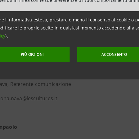
ntenuti in linea con le tue preferenze o i tuoi comportamenti onli
tori guidata da Stefano Barrese - coadiuvate da CESVI, un’
ESVI supporta Intesa Sanpaolo nell’individuare le migliori
re l'informativa estesa, prestare o meno il consenso ai cookie o p
e i risultati e l’impatto generato. Il programma si rinnova
dificare le proprie scelte in qualsiasi momento accedendo alla s
, Social e Job attivati in tutta Italia e pensati per il soste
icy
).
di fragilità.
PIÙ OPZIONI
ACCONSENTO
ni per la stampa
res - Laboratorio di cultura internazionale APS
va, Referente comunicazione
mona.nava@lescultures.it
anpaolo