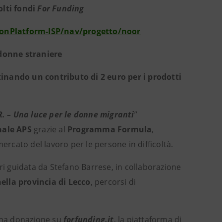
olti fondi
For Funding
onPlatform-ISP/nav/progetto/noor
 donne straniere
nando un contributo di 2 euro per i prodotti
. – Una luce per le donne migranti
”
onale APS
grazie
al
Programma Formula
,
ercato del lavoro per le persone in difficoltà.
ori guidata da Stefano Barrese, in collaborazione
ella provincia di Lecco
, percorsi di
una donazione su
forfunding.it,
la piattaforma di