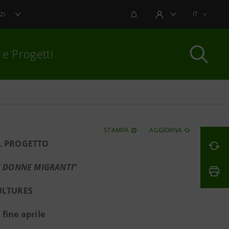
NOTIFICHE
IT
ZI
AREA UTENTE
 e Progetti
per chiudere
STAMPA
AGGIORNA
L PROGETTO
LE DONNE MIGRANTI
”
ULTURES
fine aprile