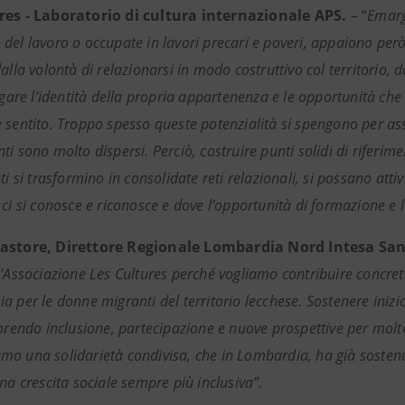
res - Laboratorio di cultura internazionale APS.
– “
Emarg
del lavoro o occupate in lavori precari e poveri, appaiono però
alla volontà di relazionarsi in modo costruttivo col territorio,
ugare l’identità della propria appartenenza e le opportunità che 
 sentito. Troppo spesso queste potenzialità si spengono per asse
i sono molto dispersi. Perciò, costruire punti solidi di riferimen
ti si trasformino in consolidate reti relazionali, si possano att
ci si conosce e riconosce e dove l’opportunità di formazione e la
astore, Direttore Regionale Lombardia Nord Intesa Sa
l’Associazione Les Cultures perché vogliamo contribuire concre
a per le donne migranti del territorio lecchese. Sostenere inizi
vorendo inclusione, partecipazione e nuove prospettive per mo
o una solidarietà condivisa, che in Lombardia, ha già sostenuto 
na crescita sociale sempre più inclusiva”.