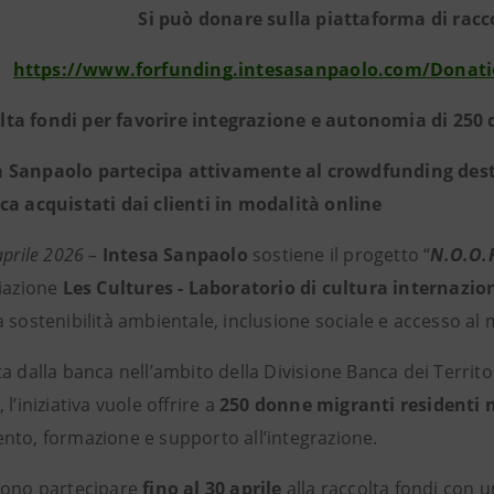
Si può donare sulla piattaforma di racc
https://www.forfunding.intesasanpaolo.com/Donati
lta fondi per favorire integrazione e autonomia di 250
a Sanpaolo partecipa attivamente al crowdfunding desti
ca acquistati dai clienti in modalità online
aprile 2026 –
Intesa Sanpaolo
sostiene il progetto “
N.O.O.R
ciazione
Les Cultures - Laboratorio di cultura internazi
 sostenibilità ambientale, inclusione sociale e accesso al m
a dalla banca nell’ambito della Divisione Banca dei Territ
, l’iniziativa vuole offrire a
250 donne migranti residenti n
nto, formazione e supporto all’integrazione.
sono partecipare
fino al 30 aprile
alla raccolta fondi con 