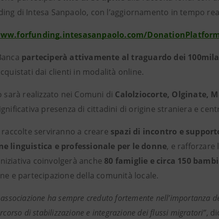
ing di Intesa Sanpaolo, con l’aggiornamento in tempo rea
www.forfunding.intesasanpaolo.com/DonationPlatform
 Banca
parteciperà attivamente al traguardo dei 100mil
cquistati dai clienti in modalità online.
o sarà realizzato nei Comuni di
Calolziocorte, Olginate,
gnificativa presenza di cittadini di origine straniera e centr
e raccolte serviranno a creare
spazi di incontro e support
e linguistica e professionale per le donne
, e rafforzare
L’iniziativa coinvolgerà anche
80 famiglie e circa 150 bambi
one e partecipazione della comunità locale.
 associazione ha sempre creduto fortemente nell’importanza del
rcorso di stabilizzazione e integrazione dei flussi migratori”
,
di