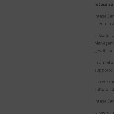
Intesa S
Intesa San
clientela 
E’ leader
Managemen
gestite so
In ambito 
supporto a
La rete mu
culturali 
Intesa Sa
News: gr