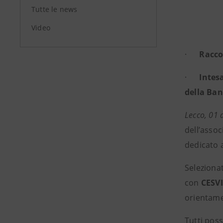
Tutte le news
Video
·
Racco
·
Intes
della Ban
Lecco, 01 
dell’asso
dedicato a
Selezionat
con
CESVI
orientame
Tutti pos