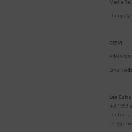
Media Rela
stampa@i
CESVI
Adele Man
Email:
ad
Les Cultu
nel 1993 a
contraria 
integrazio