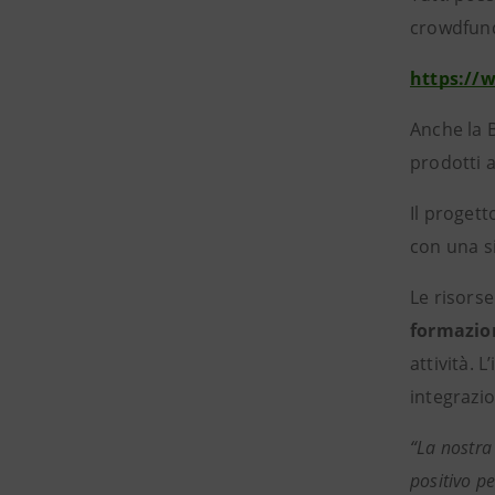
crowdfund
https://
Anche la
prodotti a
Il progett
con una si
Le risors
formazion
attività. 
integrazi
“La nostra
positivo pe