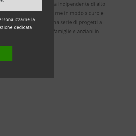
ne.
organizzazione umanitaria indipendente di alto
 progettualità e monitorarne in modo sicuro e
ersonalizzarne la
 su base regolare con una serie di progetti a
ezione dedicata
gno di bambini, giovani, famiglie e anziani in