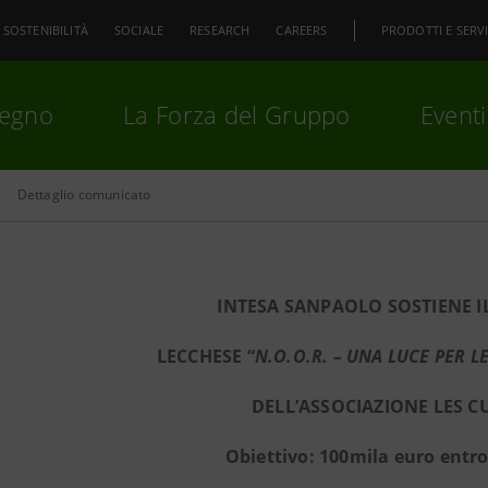
SOSTENIBILITÀ
SOCIALE
RESEARCH
CAREERS
PRODOTTI E SERVI
pegno
La Forza del Gruppo
Eventi
Dettaglio comunicato
premi
Invio
per cercare o
ESC
INTESA SANPAOLO SOSTIENE I
LECCHESE “
N.O.O.R. – UNA LUCE PER 
DELL’ASSOCIAZIONE LES C
Obiettivo: 100mila euro entro 