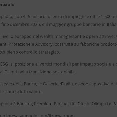
anpaolo
paolo, con 425 miliardi di euro di impieghi e oltre 1.500 mili
a fine dicembre 2025, è il maggior gruppo bancario in Itali
 a livello europeo nel wealth management e opera attraver
t, Protezione e Advisory, costruita su fabbriche prodotto 
tto pieno controllo strategico.
ESG, si posiziona ai vertici mondiali per impatto sociale e
i Clienti nella transizione sostenibile.
seale della Banca, le Gallerie d’Italia, è sede espositiva de
di riconosciuto valore.
npaolo è Banking Premium Partner dei Giochi Olimpici e Par
oup.intesasanpaolo.com/it/newsroom