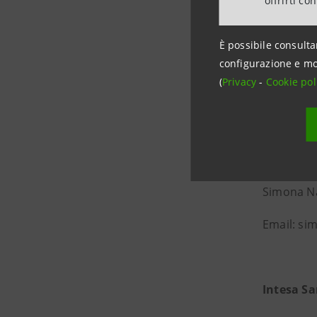
offrirti co
dei Terri
profilo. C
È possibile consulta
trasparent
configurazione e mo
tema Green
(
Privacy
-
Cookie pol
condizioni 
Informazio
Les Cultu
Simona Na
Email: si
Intesa S