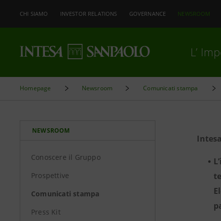
CHI SIAMO
INVESTOR RELATIONS
GOVERNANCE
NEWSROOM
L’ Im
Homepage
Newsroom
Comunicati stampa
NEWSROOM
Intesa 
Conoscere il Gruppo
L
Prospettive
t
E
Comunicati stampa
p
Press Kit