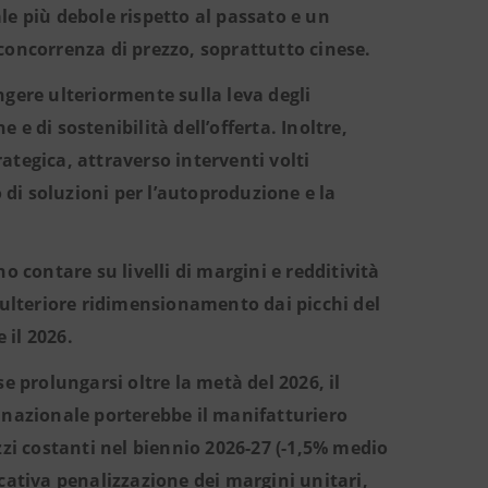
 più debole rispetto al passato e un
concorrenza di prezzo, soprattutto cinese.
ngere ulteriormente sulla leva degli
e e di sostenibilità dell’offerta. Inoltre,
ategica, attraverso interventi volti
o di soluzioni per l’autoproduzione e la
o contare su livelli di margini e redditività
 ulteriore ridimensionamento dai picchi del
 il 2026.
e prolungarsi oltre la metà del 2026, il
azionale porterebbe il manifatturiero
zzi costanti nel biennio 2026-27 (-1,5% medio
cativa penalizzazione dei margini unitari,