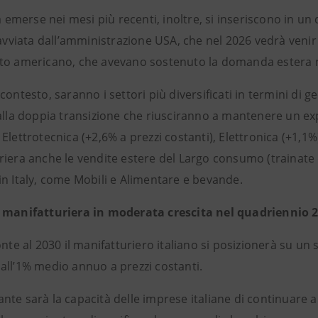
tà emerse nei mesi più recenti, inoltre, si inseriscono in u
 avviata dall’amministrazione USA, che nel 2026 vedrà venir 
to americano, che avevano sostenuto la domanda estera ne
contesto, saranno i settori più diversificati in termini di
alla doppia transizione che riusciranno a mantenere un exp
Elettrotecnica (+2,6% a prezzi costanti), Elettronica (+1,
iera anche le vendite estere del Largo consumo (trainate da
in Italy, come Mobili e Alimentare e bevande.
 manifatturiera in moderata crescita nel quadriennio 
onte al 2030 il manifatturiero italiano si posizionerà su un
all’1% medio annuo a prezzi costanti.
nte sarà la capacità delle imprese italiane di continuare 