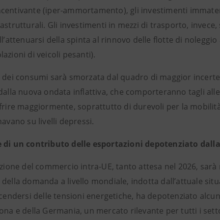
entivante (iper-ammortamento), gli investimenti immateriali
astrutturali. Gli investimenti in mezzi di trasporto, invece,
ll’attenuarsi della spinta al rinnovo delle flotte di noleggi
azioni di veicoli pesanti).
 dei consumi sarà smorzata dal quadro di maggior incertezz
dalla nuova ondata inflattiva, che comporteranno tagli alle
frire maggiormente, soprattutto di durevoli per la mobilit
navano su livelli depressi.
 di un contributo delle esportazioni depotenziato dalla 
azione del commercio intra-UE, tanto attesa nel 2026, sarà
della domanda a livello mondiale, indotta dall’attuale situaz
ccendersi delle tensioni energetiche, ha depotenziato alcuni
ona e della Germania, un mercato rilevante per tutti i settor