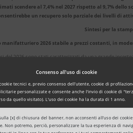
timati scendere al 7,4% nel 2027 rispetto al 9,7% dello s
onsentirebbe un recupero solo parziale dei livelli di attiv
Sintesi per la stam
 manifatturiero 2026 stabile a prezzi costanti, in moder
si del 2026 sono stati caratterizzati da una grande incerte
itto in Medio Oriente che ha modificato bruscamente le pros
Consenso all'uso di cookie
tori anticipatori, che inizialmente segnalavano un migliora
cookie tecnici e, previo consenso dell’utente, cookie di profilazione
dalle attese sugli ordini interni ed esteri, soprattutto per 
citarie personalizzate e consente anche l'invio di cookie di "terz
nelle rilevazioni più recenti, indicando condizioni operative 
so da quello visitato). L'uso dei cookie ha la durata di 1 anno.
aso di durata limitata del conflitto, come è implicito nel no
ulla [x] di chiusura del banner, non acconsenti all’uso dei cookie
tano dallo stretto di Hormuz e la natura integrata dei merc
ne. Non potremo, perciò, personalizzare la tua esperienza di navi
 effetti trasversali sull’economia mondiale e strascichi c