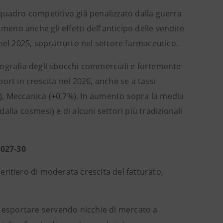
n quadro competitivo già penalizzato dalla guerra
meno anche gli effetti dell’anticipo delle vendite
l 2025, soprattutto nel settore farmaceutico.
 geografia degli sbocchi commerciali e fortemente
ort in crescita nel 2026, anche se a tassi
1%), Meccanica (+0,7%). In aumento sopra la media
lla cosmesi) e di alcuni settori più tradizionali
2027-30
 sentiero di moderata crescita del fatturato,
a esportare servendo nicchie di mercato a