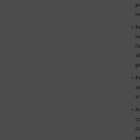
p
i
P
i
l
a
g
P
a
t
N
c
i
a