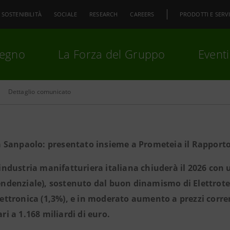
SOSTENIBILITÀ
SOCIALE
RESEARCH
CAREERS
PRODOTTI E SERVI
pegno
La Forza del Gruppo
Eventi
Dettaglio comunicato
premi
Invio
per cercare o
ESC
Sanpaolo: presentato insieme a Prometeia il Rapporto A
’industria manifatturiera italiana chiuderà il 2026 con u
endenziale), sostenuto dal buon dinamismo di Elettrote
lettronica (1,3%), e in moderato aumento a prezzi corren
ari a 1.168 miliardi di euro.