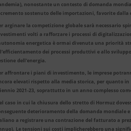
andemia), nonostante un contesto di domanda mondiale
ncremento sostenuto delle importazioni, favorite dalla 
er arginare la competizione globale sarà necessario spi
nvestimenti volti a rafforzare i processi di digitalizzazion
’autonomia energetica è ormai divenuta una priorità str
ll’efficientamento dei processi produttivi e allo svilupp
estione dell’energia.
er affrontare i piani di investimento, le imprese potrann
ncora elevati rispetto alla media storica, per quanto in
riennio 2021-23, soprattutto in un anno complesso come
el caso in cui la chiusura dello stretto di Hormuz dovess
onseguente deterioramento della domanda mondiale e n
taliano a registrare una contrazione del fatturato a pre
nnuo). Le tensioni sui costi implicherebbero una signifi