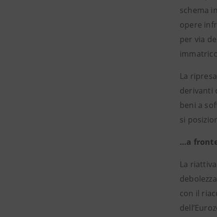
schema inc
opere infr
per via de
immatricol
La ripresa
derivanti 
beni a sof
si posizio
…a fronte
La riattiv
debolezza 
con il ria
dell’Euroz