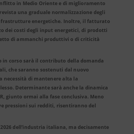
onflitto in Medio Oriente e di miglioramento
prevista una graduale normalizzazione degli
frastrutture energetiche. Inoltre, il fatturato
o dei costi degli input energetici, di prodotti
fetto di ammanchi produttivi o di criticità
 in corso sarà il contributo della domanda
ali, che saranno sostenuti dal nuovo
la necessità di mantenere alta la
plesso. Determinante sarà anche la dinamica
RR, giunto ormai alla fase conclusiva. Meno
e pressioni sui redditi, risentiranno del
 2026 dell’industria italiana, ma decisamente