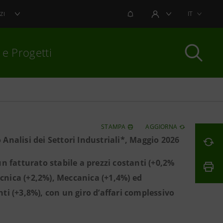
NOTIFICHE
IT
ZI
AREA UTENTE
 e Progetti
per chiudere
STAMPA
AGGIORNA
nalisi dei Settori Industriali*, Maggio 2026
n fatturato stabile a prezzi costanti (+0,2%
cnica (+2,2%), Meccanica (+1,4%) ed
ti (+3,8%), con un giro d’affari complessivo