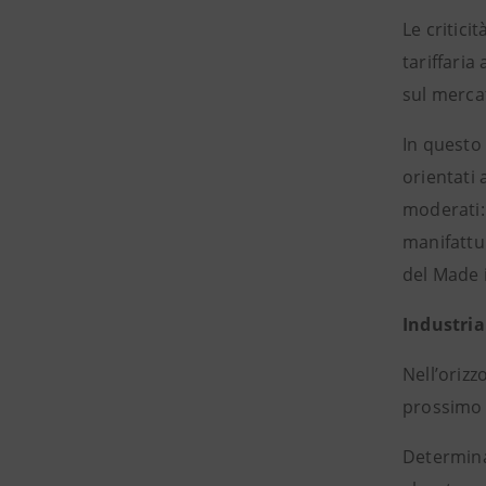
Le critici
tariffaria
sul merca
In questo 
orientati 
moderati: 
manifattur
del Made 
Industria
Nell’orizz
prossimo 
Determina