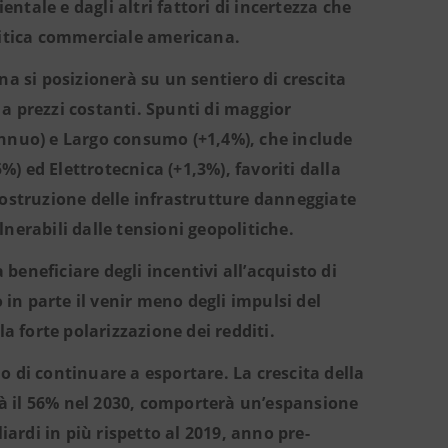
entale e dagli altri fattori di incertezza che
olitica commerciale americana.
na si posizionerà su un sentiero di crescita
a prezzi costanti. Spunti di maggior
nuo) e Largo consumo (+1,4%), che include
5%) ed Elettrotecnica (+1,3%), favoriti dalla
costruzione delle infrastrutture danneggiate
ulnerabili dalle tensioni geopolitiche.
eneficiare degli incentivi all’acquisto di
n parte il venir meno degli impulsi del
la forte polarizzazione dei redditi.
 di continuare a esportare. La crescita della
erà il 56% nel 2030, comporterà un’espansione
iardi in più rispetto al 2019, anno pre-