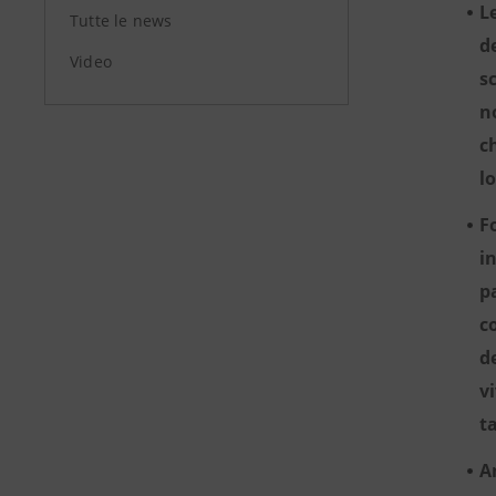
L
Tutte le news
d
Video
s
n
c
l
F
i
p
c
d
v
t
A