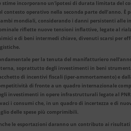
e stime incorporano un’ipotesi di durata limitata del c
el contesto operativo nella seconda parte dell’anno. È 
cambi mondiali, considerando i danni persistenti alle in
ominale riflette nuove tensioni inflattive, legate al rialz
himici e di beni intermedi chiave, divenuti scarsi per ef
ogistiche.
ondamentale per la tenuta del manifatturiero nell’anno
nterna, soprattutto degli investimenti in beni strument
acchetto di incentivi fiscali (iper-ammortamento) e dal
ompetitività di fronte a un quadro internazionale com
egli investimenti in opere infrastrutturali legate al PN
ivaci i consumi che, in un quadro di incertezza e di nuov
aglio delle spese più comprimibili.
nche le esportazioni daranno un contributo ai risultati