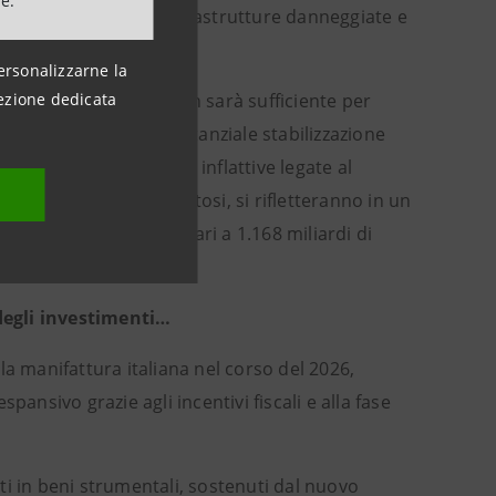
ne.
 risanamento delle infrastrutture danneggiate e
litiche.
ersonalizzarne la
ezione dedicata
ell’anno, pertanto, non sarà sufficiente per
otrà garantire una sostanziale stabilizzazione
invece, le nuove tensioni inflattive legate al
venuti più scarsi e costosi, si rifletteranno in un
ri complessivo 2026 pari a 1.168 miliardi di
degli investimenti…
lla manifattura italiana nel corso del 2026,
ansivo grazie agli incentivi fiscali e alla fase
i in beni strumentali, sostenuti dal nuovo