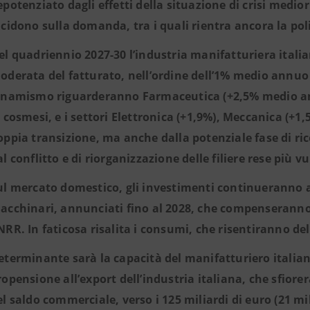
epotenziato dagli effetti della situazione di crisi mediori
ncidono sulla domanda, tra i quali rientra ancora la p
el quadriennio 2027-30 l’industria manifatturiera italia
oderata del fatturato, nell’ordine dell’1% medio annuo 
inamismo riguarderanno Farmaceutica (+2,5% medio an
a cosmesi, e i settori Elettronica (+1,9%), Meccanica (+1,
oppia transizione, ma anche dalla potenziale fase di ri
al conflitto e di riorganizzazione delle filiere rese più v
ul mercato domestico, gli investimenti continueranno a b
acchinari, annunciati fino al 2028, che compenseranno i
NRR. In faticosa risalita i consumi, che risentiranno del
eterminante sarà la capacità del manifatturiero italiano
ropensione all’export dell’industria italiana, che sfior
el saldo commerciale, verso i 125 miliardi di euro (21 mil