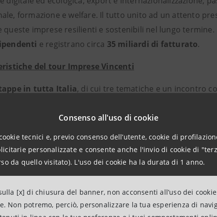
ne digitale ed ecologica, export e internazionalizzazione,
le, formazione e welfare. Il tutto unito ad un attento presi
e queste imprese resilienti e sostenibili nel lungo termi
ipendenti
e registrano circa
35 miliardi di fatturato
.
eristiche del tour Imprese Vincenti
tappe in tutta Italia
, di cui tre tematiche e un incontro c
026 e proporrà il confronto a più voci sui fattori di success
Consenso all'uso di cookie
ità di questa sesta edizione, la collaborazione con
Intesa 
cookie tecnici e, previo consenso dell’utente, cookie di profilazione
a cultura del rischio e sulla protezione come leva strategica
citarie personalizzate e consente anche l'invio di cookie di "terz
lgimento della Divisione International Banks di Intesa Sanp
so da quello visitato). L'uso dei cookie ha la durata di 1 anno.
e lavorano in stretta connessione con le PMI italiane. Spa
ntare.
ulla [x] di chiusura del banner, non acconsenti all’uso dei cookie
ne. Non potremo, perciò, personalizzare la tua esperienza di navi
lizzare l’esperienza maturata nel corso di questi anni di p