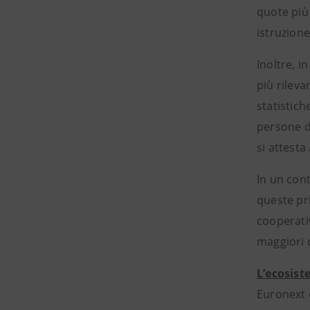
quote più 
istruzione
Inoltre, 
più rilev
statistich
persone d
si attesta
In un cont
queste pr
cooperativ
maggiori c
L’ecosist
Euronext e