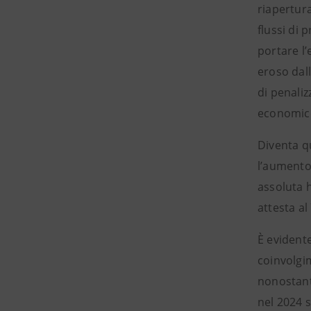
riapertur
flussi di 
portare l
eroso dall
di penaliz
economico
Diventa qu
l’aumento 
assoluta 
attesta al
È evidente
coinvolgi
nonostant
nel 2024 s