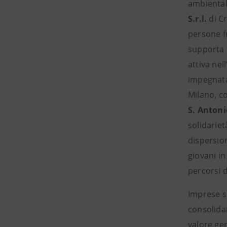
ambientali
S.r.l.
di Cr
persone fr
supporta f
attiva nel
impegnata
Milano, c
S. Antoni
solidariet
dispersio
giovani in 
percorsi d
Imprese so
consolidar
valore gen