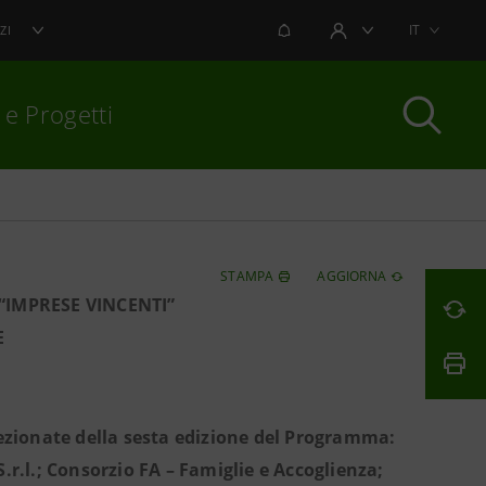
NOTIFICHE
IT
ZI
AREA UTENTE
 e Progetti
per chiudere
STAMPA
AGGIORNA
“IMPRESE VINCENTI”
E
lezionate della sesta edizione del Programma:
S.r.l.; Consorzio FA – Famiglie e Accoglienza;