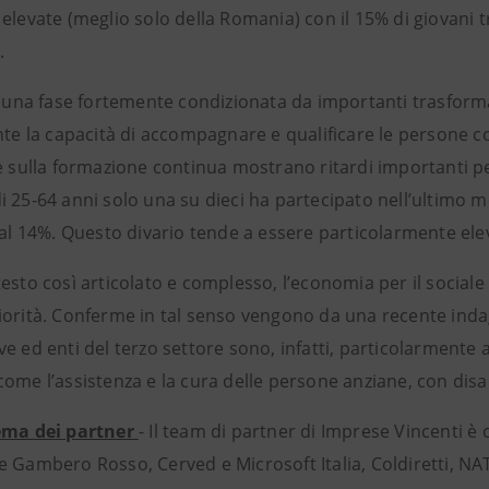
elevate (meglio solo della Romania) con il 15% di giovani tr
.
in una fase fortemente condizionata da importanti trasforma
ante la capacità di accompagnare e qualificare le persone 
e sulla formazione continua mostrano ritardi importanti per 
i 25-64 anni solo una su dieci ha partecipato nell’ultimo m
 al 14%. Questo divario tende a essere particolarmente eleva
esto così articolato e complesso, l’economia per il social
iorità. Conferme in tal senso vengono da una recente indag
e ed enti del terzo settore sono, infatti, particolarmente at
ome l’assistenza e la cura delle persone anziane, con disab
ema dei partner
- Il team di partner di Imprese Vincenti
 Gambero Rosso, Cerved e Microsoft Italia, Coldiretti, NATI