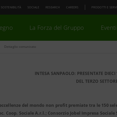
SOSTENIBILITÀ
SOCIALE
RESEARCH
CAREERS
PRODOTTI E SERVI
pegno
La Forza del Gruppo
Eventi
Dettaglio comunicato
premi
Invio
per cercare o
ESC
INTESA SANPAOLO: PRESENTATE DIECI 
DEL TERZO SETTOR
 eccellenze del mondo non profit premiate tra le 150 se
oc. Coop. Sociale A.r.l.; Consorzio Jobel Impresa Sociale 