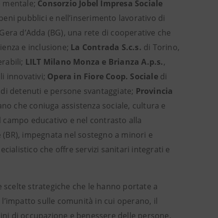
te mentale;
Consorzio Jobel Impresa Sociale
beni pubblici e nell’inserimento lavorativo di
Gera d’Adda (BG), una rete di cooperative che
lienza e inclusione;
La Contrada S.c.s.
di Torino,
erabili;
LILT Milano Monza e Brianza A.p.s.
,
i innovativi;
Opera in Fiore Coop. Sociale
di
 di detenuti e persone svantaggiate;
Provincia
ano che coniuga assistenza sociale, cultura e
el campo educativo e nel contrasto alla
(BR), impegnata nel sostegno a minori e
cialistico che offre servizi sanitari integrati e
e scelte strategiche che le hanno portate a
 l’impatto sulle comunità in cui operano, il
mini di occupazione e benessere delle persone.