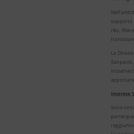
Nell’ambi
supporto p
r&s, filie
transizion
La Direzio
Sanpaolo,
iniziative
apportare
Imprese V
Sono circ
partecipar
raggiunto 