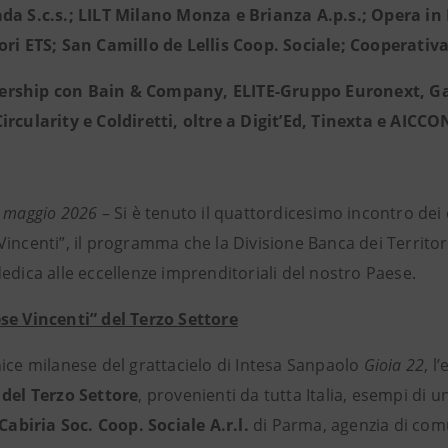
da S.c.s.; LILT Milano Monza e Brianza A.p.s.; Opera in 
ori ETS; San Camillo de Lellis Coop. Sociale; Cooperati
ership con Bain & Company, ELITE-Gruppo Euronext, Gam
ircularity e Coldiretti, oltre a Digit’Ed, Tinexta e AICCO
1 maggio 2026
– Si è tenuto il quattordicesimo incontro dei 
incenti”, il programma che la Divisione Banca dei Territor
edica alle eccellenze imprenditoriali del nostro Paese.
se Vincenti” del Terzo Settore
nice milanese del grattacielo di Intesa Sanpaolo
Gioia 22
, l
 del Terzo Settore
, provenienti da tutta Italia, esempi di 
Cabiria Soc. Coop. Sociale A.r.l.
di Parma, agenzia di comu