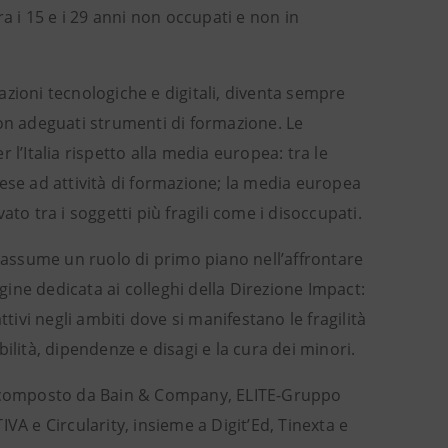
a i 15 e i 29 anni non occupati e non in
zioni tecnologiche e digitali, diventa sempre
con adeguati strumenti di formazione. Le
l’Italia rispetto alla media europea: tra le
ese ad attività di formazione; la media europea
to tra i soggetti più fragili come i disoccupati.
e assume un ruolo di primo piano nell’affrontare
ine dedicata ai colleghi della Direzione Impact:
tivi negli ambiti dove si manifestano le fragilità
ilità, dipendenze e disagi e la cura dei minori.
 è composto da Bain & Company, ELITE-Gruppo
VA e Circularity, insieme a Digit’Ed, Tinexta e