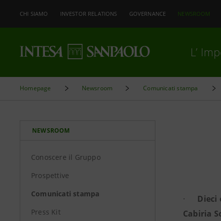
CHI SIAMO
INVESTOR RELATIONS
GOVERNANCE
NEWSROOM
L’ Im
Homepage
Newsroom
Comunicati stampa
NEWSROOM
Conoscere il Gruppo
Prospettive
Comunicati stampa
·
Dieci
Press Kit
Cabiria S