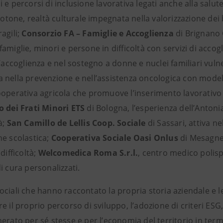
 e percorsi di inclusione lavorativa legati anche alla salu
otone, realtà culturale impegnata nella valorizzazione dei 
agili;
Consorzio FA – Famiglie e Accoglienza
di Brignano 
amiglie, minori e persone in difficoltà con servizi di accog
l’accoglienza e nel sostegno a donne e nuclei familiari vuln
 nella prevenzione e nell’assistenza oncologica con modell
ooperativa agricola che promuove l’inserimento lavorativo
o dei Frati Minori ETS
di Bologna, l’esperienza dell’Antoni
à;
San Camillo de Lellis Coop. Sociale
di Sassari, attiva n
ne scolastica;
Cooperativa Sociale Oasi Onlus
di Mesagne 
difficoltà;
Welcomedica Roma S.r.l.
, centro medico polispe
i cura personalizzati.
ciali che hanno raccontato la propria storia aziendale e l
e il proprio percorso di sviluppo, l’adozione di criteri ESG,
erato per sé stesse e per l’economia del territorio in ter