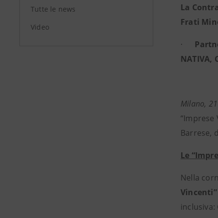
La Contra
Tutte le news
Frati Min
Video
·
Partn
NATIVA, C
Milano, 2
“Imprese V
Barrese, d
Le “Impre
Nella cor
Vincenti”
inclusiva: