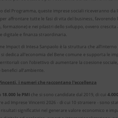
to del Programma, queste imprese sociali riceveranno da I
er affrontare tutte le fasi di vita del business, favorendo l
ra, formazione) e nei pilastri dello sviluppo, ovvero crescita
e digitale e finanza straordinaria.
ne Impact di Intesa Sanpaolo è la struttura che all’interno 
 si dedica all’economia del Bene comune e supporta le im
 territoriali con l’obiettivo di aumentare la coesione social
 benefici all’ambiente.
incenti, i numeri che raccontano l’eccellenza
a
18.000 le PMI
che si sono candidate dal 2019, di cui
4.00
e ad Imprese Vincenti 2026 - di cui 10 straniere - sono sta
risultati significativi nel generare valore economico e imp