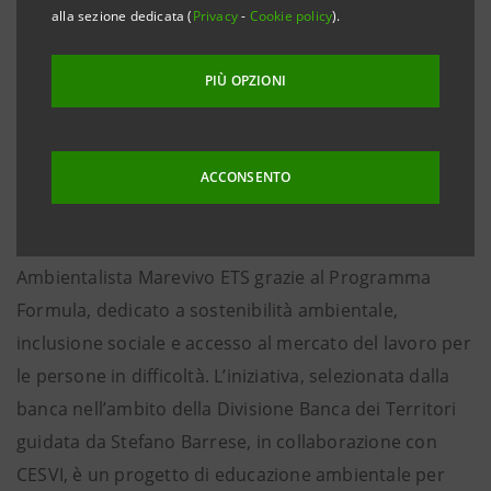
alla sezione dedicata (
Privacy
-
Cookie policy
).
tutela della risorsa acqua e della biodiversità
• Intesa Sanpaolo partecipa attivamente al
PIÙ OPZIONI
crowdfunding destinando un contributo di 2 euro
per i prodotti della Banca acquistati dai clienti in
modalità online
ACCONSENTO
Roma, 18 maggio 2026
– Intesa Sanpaolo sostiene il
progetto “Dal Fiume al Mare” della Fondazione
Ambientalista Marevivo ETS grazie al Programma
Formula, dedicato a sostenibilità ambientale,
inclusione sociale e accesso al mercato del lavoro per
le persone in difficoltà. L’iniziativa, selezionata dalla
banca nell’ambito della Divisione Banca dei Territori
guidata da Stefano Barrese, in collaborazione con
CESVI, è un progetto di educazione ambientale per