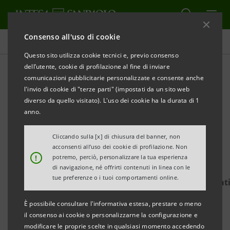
Consenso all'uso di cookie
Comunicati stampa
Questo sito utilizza cookie tecnici e, previo consenso
dell’utente, cookie di profilazione al fine di inviare
STAMPA
AGGIORNA
comunicazioni pubblicitarie personalizzate e consente anche
INTESA SANPAOLO SOSTIENE LA RACCOLTA FOND
l'invio di cookie di "terze parti" (impostati da un sito web
I“DAL FIUME AL MARE” DELLA FONDAZIONE
diverso da quello visitato). L'uso dei cookie ha la durata di 1
AMBIENTALISTA MAREVIVO ETS
anno.
Obiettivo: 100mila euro entro fine agosto
Cliccando sulla [x] di chiusura del banner, non
acconsenti all’uso dei cookie di profilazione. Non
Si può donare sulla piattaforma di raccolta fondi
!
potremo, perciò, personalizzare la tua esperienza
For Funding
di navigazione, né offrirti contenuti in linea con le
tue preferenze o i tuoi comportamenti online.
https://www.forfunding.intesasanpaolo.com/Donat
ISP/nav/progetto/dalfiumealmare
È possibile consultare l'informativa estesa, prestare o meno
• Un progetto di educazione ambientale per
il consenso ai cookie o personalizzarne la configurazione e
modificare le proprie scelte in qualsiasi momento accedendo
avvicinare ragazze e ragazzi alla conoscenza e alla