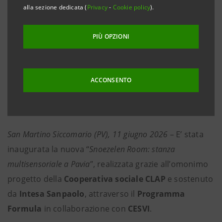
alla sezione dedicata (
Privacy
-
Cookie policy
).
Martino Siccomario per arricchire la riabilitazione
di bambini e bambine con disturbo dello spettro
PIÙ OPZIONI
autistico.
●
Intesa Sanpaolo ha partecipato attivamente al
ACCONSENTO
crowdfunding destinando un contributo di 2 euro
per i prodotti della Banca acquistati dai clienti in
modalità online
San Martino Siccomario (PV), 11 giugno 2026
– E’ stata
inaugurata la nuova “
Snoezelen Room: stanza
multisensoriale a Pavia
”, realizzata grazie all’omonimo
progetto della
Cooperativa sociale CLAP
e
sostenuto
da
Intesa Sanpaolo
, attraverso il
Programma
Formula
in collaborazione con
CESVI
.