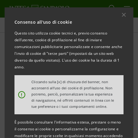
Consenso all'uso di cookie
Comunicati stampa
Questo sito utilizza cookie tecnici e, previo consenso
dell’utente, cookie di profilazione al fine di inviare
STAMPA
AGGIORNA
comunicazioni pubblicitarie personalizzate e consente anche
A PAVIA INAUGURATA LA NUOVA STANZA
l'invio di cookie di "terze parti" (impostati da un sito web
MULTISENSORIALE PER I BAMBINI NELLO SPETTRO
diverso da quello visitato). L'uso dei cookie ha la durata di 1
AUTISTICO
anno.
Cliccando sulla [x] di chiusura del banner, non
acconsenti all’uso dei cookie di profilazione. Non
UN PROGETTO DELLA COOPERATIVA SOCIALE CLAP
!
potremo, perciò, personalizzare la tua esperienza
SOSTENUTO DA INTESA SANPAOLO
di navigazione, né offrirti contenuti in linea con le
tue preferenze o i tuoi comportamenti online.
È possibile consultare l'informativa estesa, prestare o meno
●
Un ambiente multisensoriale nel Centro e
il consenso ai cookie o personalizzarne la configurazione e
modificare le proprie scelte in qualsiasi momento accedendo
Laboratorio per l’Apprendimento (CLAP) a San