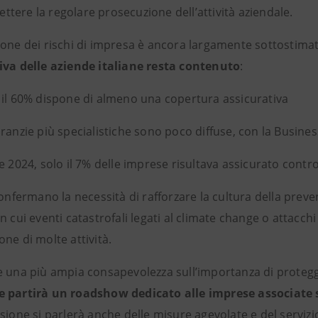
tere la regolare prosecuzione dell’attività aziendale.
ione dei rischi di impresa è ancora largamente sottostima
iva delle aziende italiane resta contenuto
:
 60% dispone di almeno una copertura assicurativa
nzie più specialistiche sono poco diffuse, con la Busines
024, solo il 7% delle imprese risultava assicurato contro i
confermano la necessità di rafforzare la cultura della prev
n cui eventi catastrofali legati al climate change o attacch
ne di molte attività.
e una più ampia consapevolezza sull’importanza di protegg
 partirà un roadshow dedicato alle imprese associate su
sione si parlerà anche delle misure agevolate e del servizi