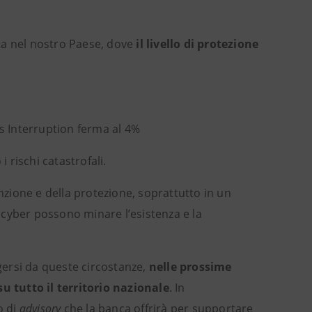
ta nel nostro Paese, dove
il livello di protezione
s Interruption ferma al 4%
 rischi catastrofali.
enzione e della protezione, soprattutto in un
i cyber possono minare l’esistenza e la
ersi da queste circostanze,
nelle prossime
 tutto il territorio nazionale
. In
o di
advisory
che la banca offrirà per supportare