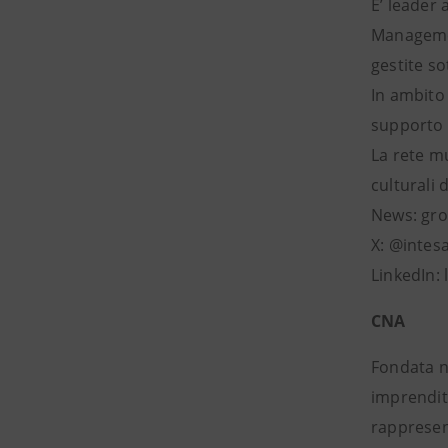
E’ leader
Managemen
gestite so
In ambito 
supporto a
La rete mu
culturali 
News: gr
X: @intes
LinkedIn:
CNA
Fondata n
imprendito
rappresent