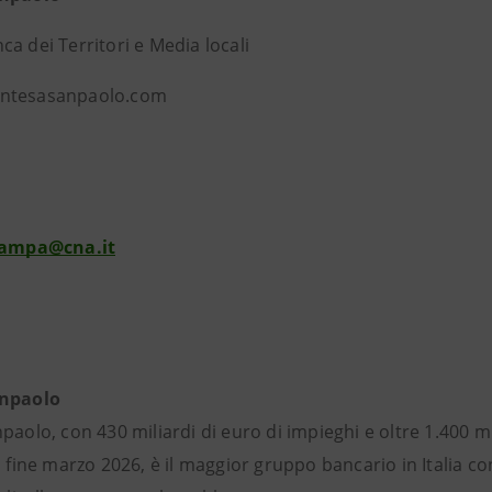
a dei Territori e Media locali
ntesasanpaolo.com
stampa@cna.it
anpaolo
paolo, con 430 miliardi di euro di impieghi e oltre 1.400 mili
a fine marzo 2026, è il maggior gruppo bancario in Italia co