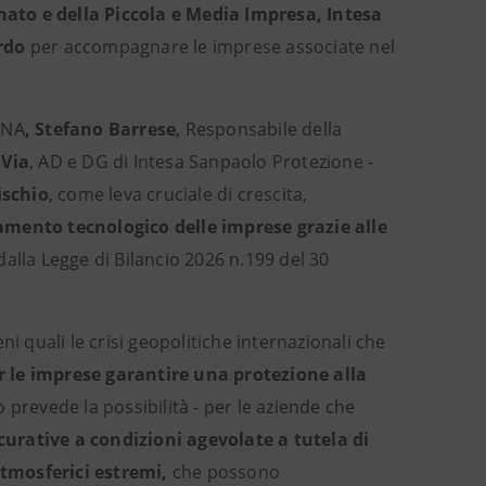
ato e della Piccola e Media Impresa, Intesa
rdo
per accompagnare le imprese associate nel
CNA
,
Stefano Barrese
, Responsabile della
 Via
, AD e DG di Intesa Sanpaolo Protezione -
ischio
, come leva cruciale di crescita,
mento tecnologico delle imprese grazie alle
 dalla Legge di Bilancio 2026 n.199 del 30
i quali le crisi geopolitiche internazionali che
 le imprese garantire una protezione alla
o prevede la possibilità - per le aziende che
curative a condizioni agevolate a tutela di
atmosferici estremi,
che possono