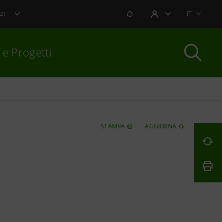
NOTIFICHE
IT
ZI
AREA UTENTE
 e Progetti
per chiudere
STAMPA
AGGIORNA