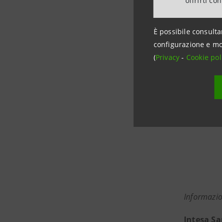
offrirti co
rafforzare
L’obiettiv
È possibile consulta
resiliente 
configurazione e mo
(
Privacy
-
Cookie pol
Informazio
Intesa S