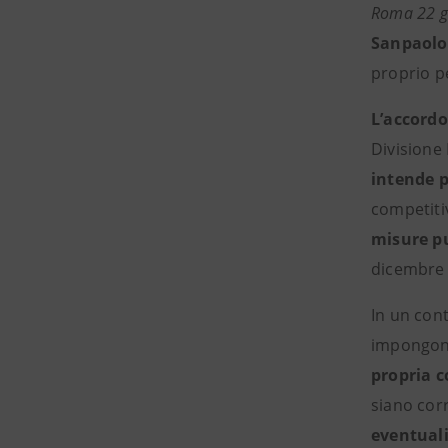
Roma 22 g
Sanpaolo
proprio p
L’accordo
Divisione
intende p
competiti
misure pu
dicembre 
In un cont
impongono
propria c
siano corr
eventual