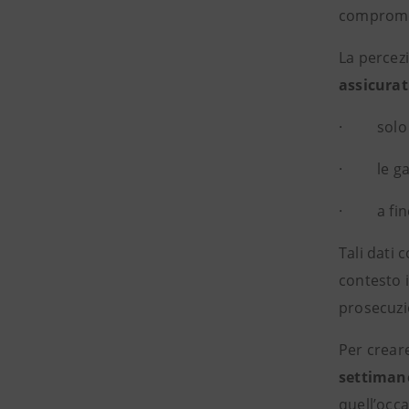
compromet
La percez
assicurat
· solo il
· le gara
· a fine 2
Tali dati 
contesto i
prosecuzio
Per crear
settimane
quell’occa