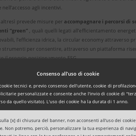
 nell’accesso agli incentivi.
 altresì prevede misure per
accompagnare i percorsi di so
nti “green”
, quali quelli legati all’efficientamento energet
ovabili, l’efficienza idrica, la circular economy attraverso p
 strumenti per consentire, attraverso un piattaforma riser
re il proprio posizionamento ESG.
erranno messi a disposizione delle associate strumenti per 
Consenso all'uso di cookie
rcati esteri, grazie alla rete internazionale della banca.
cookie tecnici e, previo consenso dell’utente, cookie di profilazione
citarie personalizzate e consente anche l'invio di cookie di "terz
egorini Segretario generale CNA
:
«La collaborazione con In
so da quello visitato). L'uso dei cookie ha la durata di 1 anno.
ità delle piccole imprese passa non solo dalla capacità di prod
 proteggersi e programmare il futuro. Con questo accordo vogl
ulla [x] di chiusura del banner, non acconsenti all’uso dei cookie
 accesso al credito, gestione dei rischi, investimenti in innovaz
ne. Non potremo, perciò, personalizzare la tua esperienza di navi
nali. In un contesto segnato da cambiamenti climatici, tensioni