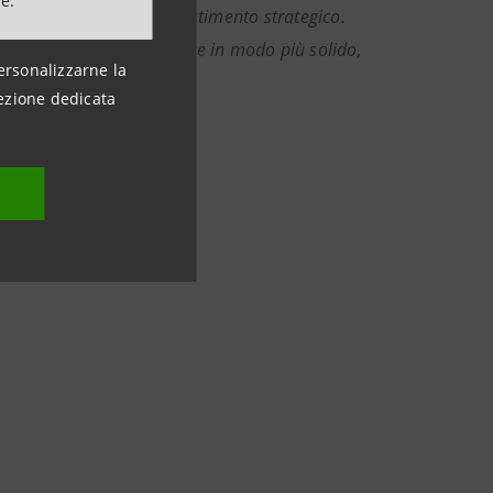
ne.
 più un costo, ma un investimento strategico.
e opportunità per crescere in modo più solido,
ersonalizzarne la
ezione dedicata