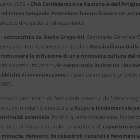
iugno 2026
–
CNA Confederazione Nazionale dell’Artigian
 ed Intesa Sanpaolo Protezione hanno firmato un acco
ercorso di crescita e rafforzamento.
 - sottoscritto da Otello Gregorini
, Segretario Generale 
 Banca dei Territori Intesa Sanpaolo e
Massimiliano Dalla
romuovere la diffusione di una rinnovata cultura del r
vità e continuità aziendale
sostenendo inoltre un rinnova
bbliche di incentivazione
, in particolare quelle previste
2025.
esto caratterizzato da forti cambiamenti e da fattori esogen
 nuovi modelli di crescita e sviluppo
è fondamentale per
ontinuità aziendale
. Forti di questa convinzione, l’accord
entiste di Intesa Sanpaolo - di usufruire di
coperture assi
i minacce
,
derivanti da catastrofi naturali e fenomeni 