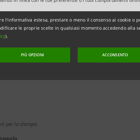
ntenuti in linea con le tue preferenze o i tuoi comportamenti onli
 la cultura della prevenzione e della continuità aziendale non è
o comune è fornire alle imprese strumenti concreti, competenze 
re l'informativa estesa, prestare o meno il consenso ai cookie o p
e competitivo».
dificare le proprie scelte in qualsiasi momento accedendo alla s
icy
).
PIÙ OPZIONI
ACCONSENTO
ni per la stampa
anpaolo