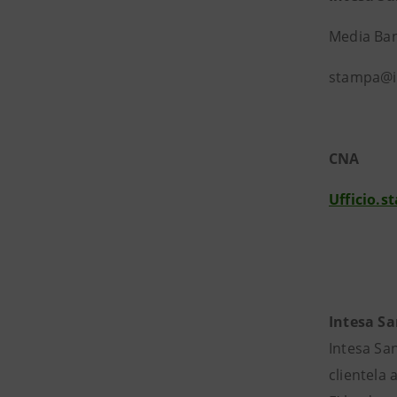
Media Banc
stampa@i
CNA
Ufficio.
Intesa S
Intesa San
clientela 