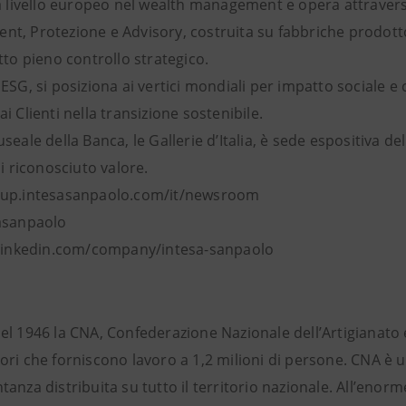
 a livello europeo nel wealth management e opera attraver
t, Protezione e Advisory, costruita su fabbriche prodotto 
tto pieno controllo strategico.
ESG, si posiziona ai vertici mondiali per impatto sociale e
i Clienti nella transizione sostenibile.
seale della Banca, le Gallerie d’Italia, è sede espositiva de
di riconosciuto valore.
oup.intesasanpaolo.com/it/newsroom
asanpaolo
 linkedin.com/company/intesa-sanpaolo
el 1946 la CNA, Confederazione Nazionale dell’Artigianato 
ri che forniscono lavoro a 1,2 milioni di persone. CNA è u
anza distribuita su tutto il territorio nazionale. All’enorme