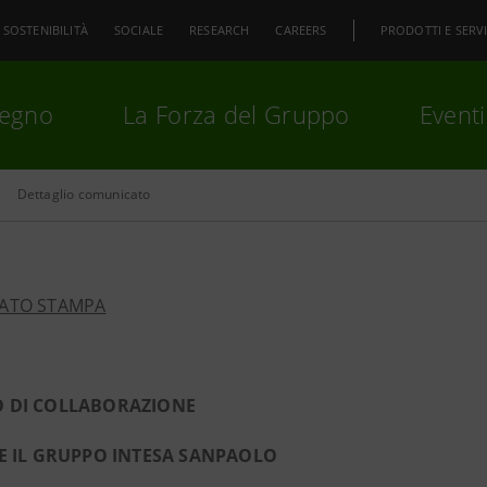
SOSTENIBILITÀ
SOCIALE
RESEARCH
CAREERS
PRODOTTI E SERVI
pegno
La Forza del Gruppo
Eventi
Dettaglio comunicato
premi
Invio
per cercare o
ESC
ATO STAMPA
 DI COLLABORAZIONE
E IL GRUPPO INTESA SANPAOLO