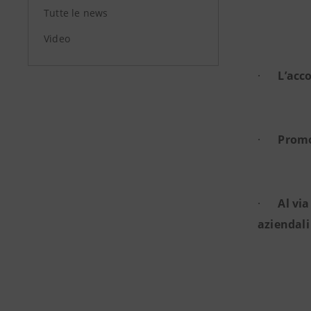
Tutte le news
Video
·
L’acco
·
Promo
·
Al vi
aziendali