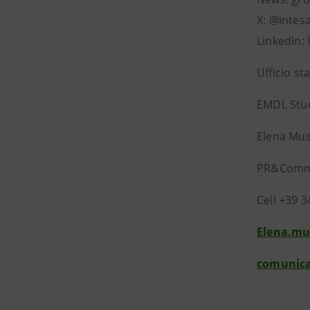
X: @intes
LinkedIn:
Ufficio s
EMDL Stu
Elena Mus
PR&Comm
Cell +39 
Elena.mu
comunica