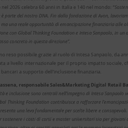
 nel 2026 celebra 60 anni in Italia e 140 nel mondo:
“Sosten
è parte del nostro DNA. Fin dalla fondazione di Avon, lavoriamo
, ma una reale opportunità di emancipazione finanziaria alle olt
ione con Global Thinking Foundation e Intesa Sanpaolo, in un a
passo concreto in questa direzione”.
o reso possibile grazie al ruolo di Intesa Sanpaolo, da a
ta a livello internazionale per il proprio impatto sociale
bancari a supporto dell’inclusione finanziaria.
assena, responsabile Sales&Marketing Digital Retail Ba
ità e inclusione sono centrali nell’impegno di Intesa Sanpaolo vers
bal Thinking Foundation contribuisce a rafforzare l’emancipazi
resenta una leva fondamentale per scelte libere e consapevoli. 
 sostenere i costi di corsi e master universitari sia per giovani 
mazione, oltre ai prestiti agevolati per le mamme lavoratrici pe