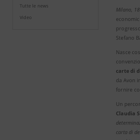
Tutte le news
Milano, 1
Video
economica
progresso
Stefano B
Nasce cos
convenzi
carte di 
da Avon in
fornire c
Un percor
Claudia S
determinaz
carta di d