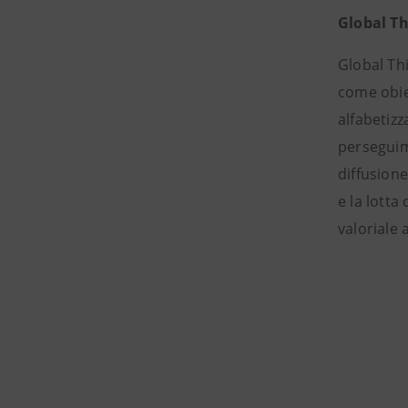
Global T
Global Th
come obiet
alfabetizz
perseguime
diffusione
e la lott
valoriale 