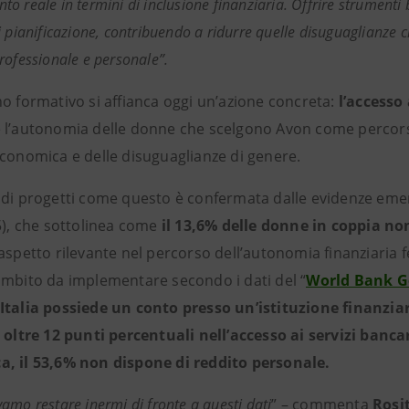
 reale in termini di inclusione finanziaria. Offrire strumenti ba
i pianificazione, contribuendo a ridurre quelle disuguaglianze 
rofessionale e personale”.
no formativo si affianca oggi un’azione concreta:
l’accesso
 l’autonomia delle donne che scelgono Avon come percorso
economica e delle disuguaglianze di genere.
 di progetti come questo è confermata dalle evidenze emer
5), che sottolinea come
il 13,6% delle donne in coppia n
 aspetto rilevante nel percorso dell’autonomia finanziaria
ambito da implementare secondo i
dati del “
World Bank G
Italia possiede un conto presso un’istituzione finanziar
i oltre 12 punti percentuali nell’accesso ai servizi banca
, il 53,6% non dispone di reddito personale.
amo restare inermi di fronte a questi dati
” – commenta
Rosi