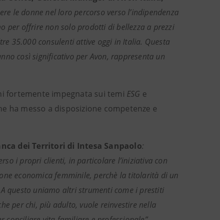
ere le donne nel loro percorso verso l’indipendenza
 per offrire non solo prodotti di bellezza a prezzi
re 35.000 consulenti attive oggi in Italia. Questa
nno così significativo per Avon, rappresenta un
nni fortemente impegnata sui temi
ESG
e
, che ha messo a disposizione competenze e
nca dei Territori di Intesa Sanpaolo
:
o i propri clienti, in particolare l’iniziativa con
one economica femminile, perchè la titolarità di un
A questo uniamo altri strumenti come i prestiti
che per chi, più adulto, vuole reinvestire nella
r conciliare vita familiare e professionale”.