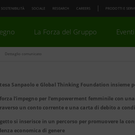
SOSTENIBILITÀ
SOCIALE
RESEARCH
CAREERS
PRODOTTI E SERVI
pegno
La Forza del Gruppo
Eventi
Dettaglio comunicato
premi
Invio
per cercare o
ESC
tesa Sanpaolo e Global Thinking Foundation insieme per
fforza l’impegno per l’empowerment femminile con una i
raverso un conto corrente e una carta di debito a condi
ogetto si inserisce in un percorso per promuovere la con
ndenza economica di genere