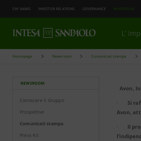
CHI SIAMO
INVESTOR RELATIONS
GOVERNANCE
NEWSROOM
L’ Im
Homepage
Newsroom
Comunicati stampa
NEWSROOM
Avon, In
Conoscere il Gruppo
·
Si ra
Prospettive
Avon, att
Comunicati stampa
·
Il pr
Press Kit
l’indipe