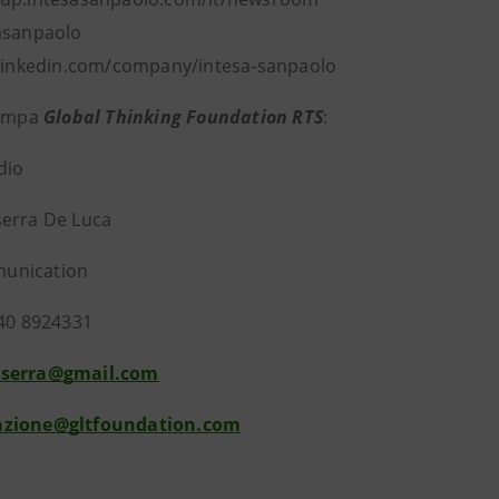
asanpaolo
 linkedin.com/company/intesa-sanpaolo
tampa
Global Thinking Foundation RTS
:
dio
erra De Luca
unication
340 8924331
serra@gmail.com
zione@gltfoundation.com