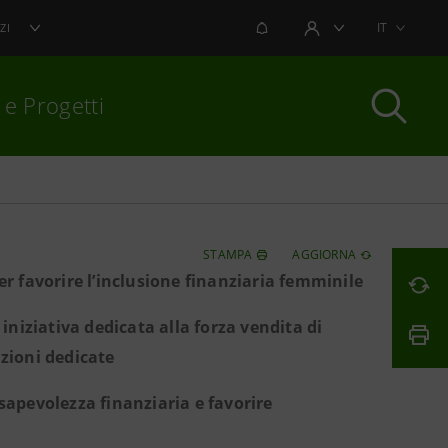
NOTIFICHE
IT
ZI
AREA UTENTE
 e Progetti
per chiudere
STAMPA
AGGIORNA
 favorire l’inclusione finanziaria femminile
niziativa dedicata alla forza vendita di
zioni dedicate
sapevolezza finanziaria e favorire