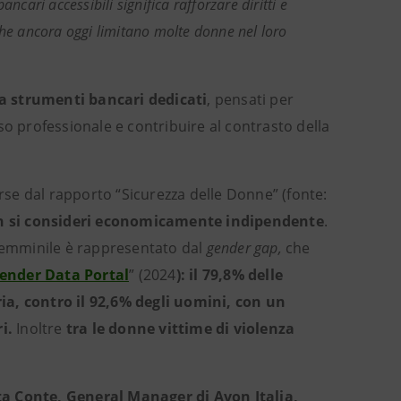
ncari accessibili significa rafforzare diritti e
che ancora oggi limitano molte donne nel loro
 a strumenti bancari dedicati
, pensati per
 professionale e contribuire al contrasto della
se dal rapporto “Sicurezza delle Donne” (fonte:
on si consideri economicamente indipendente
.
 femminile è rappresentato dal
gender gap,
che
ender Data Portal
” (2024
): il 79,8% delle
ia, contro il 92,6% degli uomini, con un
ri.
Inoltre
tra le donne vittime di violenza
ta Conte, General Manager di Avon Italia,