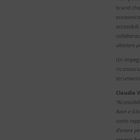
brand che
economica 
accessibili
collaboraz
ulteriore 
Un impegn
riconosciu
strumenti 
Claudia V
“Accessibil
Avon e Glo
conto rapp
d’onore per
propria for