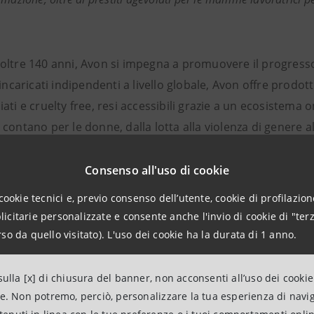
oltre 140 anni, Avon si impegna a promuovere il progresso
 incaricati indipendenti a livello globale, Avon offre prodott
ati e cruelty free, resi accessibili grazie a un ecosistema 
contano per le donne, dalla lotta alla violenza di genere a
ggi oltre 1,1 miliardi di dollari a sostegno di queste inizia
rietà di Regent LP.
Consenso all'uso di cookie
ori informazioni:
www.avon.it
.
cookie tecnici e, previo consenso dell’utente, cookie di profilazione
citarie personalizzate e consente anche l'invio di cookie di "terz
ne di più:
www.avon.it
.
so da quello visitato). L'uso dei cookie ha la durata di 1 anno.
 su:
LinkedIn
,
Instagram
,
YouTube
,
Facebook
ulla [x] di chiusura del banner, non acconsenti all’uso dei cookie
na Gallicchio
arianna.gallicchio@avon.com
ne. Non potremo, perciò, personalizzare la tua esperienza di navi