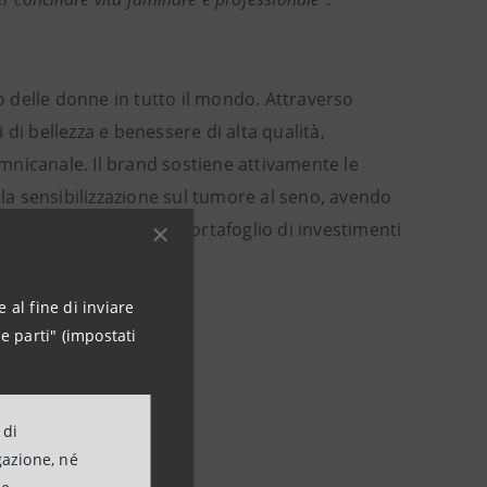
 delle donne in tutto il mondo. Attraverso
i di bellezza e benessere di alta qualità,
omnicanale. Il brand sostiene attivamente le
lla sensibilizzazione sul tumore al seno, avendo
tive. Avon fa parte del portafoglio di investimenti
 al fine di inviare
e parti" (impostati
 di
gazione, né