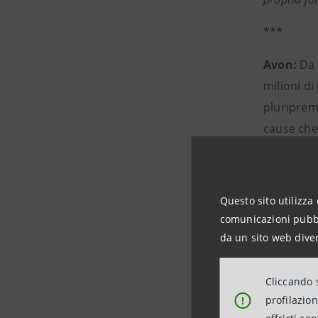
***
Avon:
Da 
milioni di
pluripremi
cause che 
donato a o
della prop
Per maggi
Questo sito utilizza 
comunicazioni pubbli
*Per saper
da un sito web diver
Seguiteci
Cliccando s
PR: Arian
profilazio
!