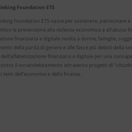
hinking Foundation ETS
inking Foundation ETS nasce per sostenere, patrocinare e o
tivo la prevenzione alla violenza economica e all’abuso fi
azione finanziaria e digitale rivolta a donne, famiglie, sog
nto della parità di genere e alle fasce più deboli della s
 dell’alfabetizzazione finanziaria e digitale per una consap
a contro il ovraindebitamento attraverso progetti di “citt
ai temi dell’economia e della finanza.