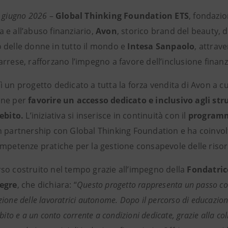
8 giugno 2026
–
Global Thinking Foundation ETS
, fondazio
 e all’abuso finanziario,
Avon
, storico brand del beauty,
 delle donne in tutto il mondo e
Intesa Sanpaolo
, attrav
arrese, rafforzano l’impegno a favore dell’inclusione fina
ì un progetto dedicato a tutta la forza vendita di Avon a 
one per
favorire un accesso dedicato e inclusivo agli str
debito.
L’iniziativa si inserisce in continuità con il
programm
 partnership con Global Thinking Foundation e ha coinvolto 
ompetenze pratiche per la gestione consapevole delle ris
so costruito nel tempo grazie all’impegno della
Fondatric
egre
, che dichiara: “
Questo progetto rappresenta un passo con
ione delle lavoratrici autonome. Dopo il percorso di educazione
ebito e a un conto corrente a condizioni dedicate, grazie alla 