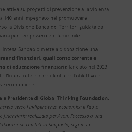
ne attiva su progetti di prevenzione alla violenza
 da 140 anni impegnato nel promuovere il
erso la Divisione Banca dei Territori guidata da
nziaria per l’empowerment femminile.
cui Intesa Sanpaolo mette a disposizione una
umenti finanziari, quali conto corrente e
a di educazione finanziaria
lanciato nel 2023
l’intera rete di consulenti con l’obiettivo di
orse economiche.
e e Presidente di Global Thinking Foundation,
creto verso l’indipendenza economica e l’auto
 finanziaria realizzato per Avon, l’accesso a una
collaborazione con Intesa Sanpaolo, segna un