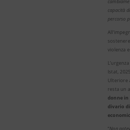
cambiamento
capacità d
percorso p
All’impeg
sostenere
violenza 
L’urgenza
Istat, 202
Ulteriore
resta un 
donne in 
divario d
economica
“
Non potev