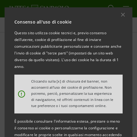
Consenso all'uso di cookie
Comunicati stampa
Questo sito utilizza cookie tecnici e, previo consenso
dell’utente, cookie di profilazione al fine di inviare
STAMPA
AGGIORNA
comunicazioni pubblicitarie personalizzate e consente anche
INAUGURATI I NUOVI SPAZI DEL BIRRIFICIO
l'invio di cookie di "terze parti" (impostati da un sito web
diverso da quello visitato). L'uso dei cookie ha la durata di 1
ARTIGIANALE E SOCIALE PINTALPINA
anno.
Cliccando sulla [x] di chiusura del banner, non
UN PROGETTO DELLA COOPERATIVA SOCIALE
acconsenti all’uso dei cookie di profilazione. Non
!
potremo, perciò, personalizzare la tua esperienza
ELIANTO
di navigazione, né offrirti contenuti in linea con le
SOSTENUTO DA INTESA SANPAOLO
tue preferenze o i tuoi comportamenti online.
È possibile consultare l'informativa estesa, prestare o meno
il consenso ai cookie o personalizzarne la configurazione e
●
Ampliata e ristrutturata Pintalpina per
modificare le proprie scelte in qualsiasi momento accedendo