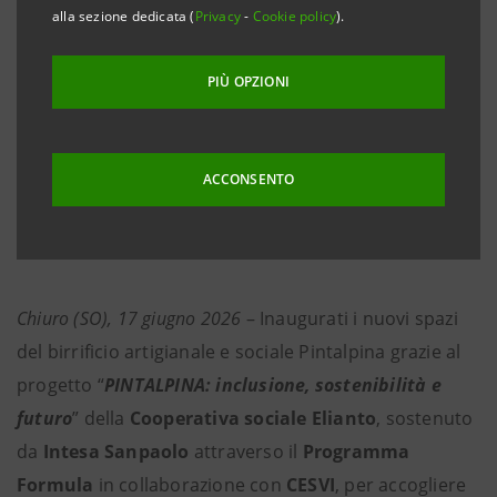
accompagnare un maggior numero di giovani con
alla sezione dedicata (
Privacy
-
Cookie policy
).
disabilità cognitiva in percorsi di formazione e
inserimento lavorativo
PIÙ OPZIONI
●
Intesa Sanpaolo ha partecipato attivamente al
crowdfunding destinando un contributo di 2 euro
ACCONSENTO
per i prodotti della Banca acquistati dai clienti in
modalità online
Chiuro (SO), 17 giugno 2026
– Inaugurati i nuovi spazi
del birrificio artigianale e sociale Pintalpina grazie al
progetto “
PINTALPINA: inclusione, sostenibilità e
futuro
” della
Cooperativa sociale Elianto
,
sostenuto
da
Intesa Sanpaolo
attraverso il
Programma
Formula
in collaborazione con
CESVI
, per accogliere