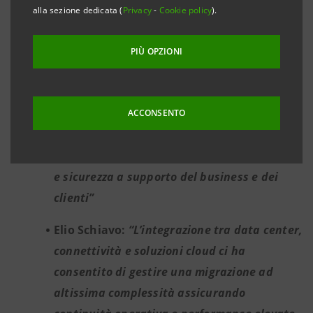
alla sezione dedicata (
Privacy
-
Cookie policy
).
solide per l’innovazione futura.
Massimo Proverbio:
“In questo percorso
PIÙ OPZIONI
trasformativo, abbiamo inoltre rafforzato le
nostre competenze interne e assunto nuovi
colleghi e colleghe altamente specializzati.
ACCONSENTO
Oggi ci posizioniamo a livelli di eccellenza
assoluta in Europa per soluzioni, innovazione
e sicurezza a supporto del business e dei
clienti”
Elio Schiavo:
“L’integrazione tra data center,
connettività e soluzioni cloud ci ha
consentito di gestire una migrazione ad
altissima complessità assicurando