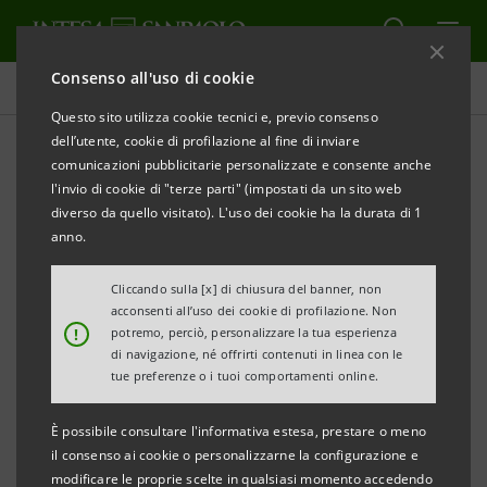
Consenso all'uso di cookie
Comunicati stampa
Questo sito utilizza cookie tecnici e, previo consenso
dell’utente, cookie di profilazione al fine di inviare
STAMPA
AGGIORNA
comunicazioni pubblicitarie personalizzate e consente anche
INTESA SANPAOLO PORTA L’INFRASTRUTTURA
l'invio di cookie di "terze parti" (impostati da un sito web
DIGITALE SULLE REGION DI GOOGLE CLOUD IN
diverso da quello visitato). L'uso dei cookie ha la durata di 1
ITALIA OSPITATE NEI DATA CENTER DI TIM
anno.
Completato con successo il progetto
Cliccando sulla [x] di chiusura del banner, non
acconsenti all’uso dei cookie di profilazione. Non
strategico che abilita sistemi di analisi dei
!
potremo, perciò, personalizzare la tua esperienza
dati di nuova generazione e soluzioni di
di navigazione, né offrirti contenuti in linea con le
tue preferenze o i tuoi comportamenti online.
intelligenza artificiale
,
consolidando
l’infrastruttura di Intesa Sanpaolo tra le
È possibile consultare l'informativa estesa, prestare o meno
più moderne, resilienti e sostenibili del
il consenso ai cookie o personalizzarne la configurazione e
modificare le proprie scelte in qualsiasi momento accedendo
panorama bancario europeo, con basi