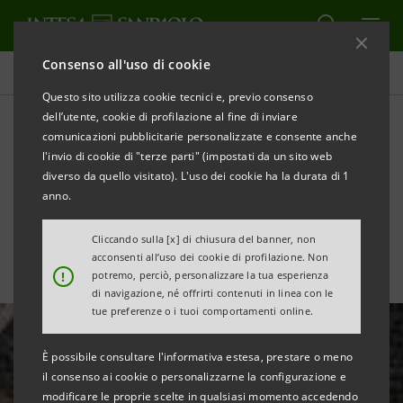
Consenso all'uso di cookie
Tutte le news
Questo sito utilizza cookie tecnici e, previo consenso
dell’utente, cookie di profilazione al fine di inviare
comunicazioni pubblicitarie personalizzate e consente anche
Intesa Sanpaolo sostiene la
l'invio di cookie di "terze parti" (impostati da un sito web
mostra “Last supper in
diverso da quello visitato). L'uso dei cookie ha la durata di 1
anno.
Pompeii” a Oxford
Cliccando sulla [x] di chiusura del banner, non
acconsenti all’uso dei cookie di profilazione. Non
!
potremo, perciò, personalizzare la tua esperienza
di navigazione, né offrirti contenuti in linea con le
tue preferenze o i tuoi comportamenti online.
È possibile consultare l'informativa estesa, prestare o meno
il consenso ai cookie o personalizzarne la configurazione e
modificare le proprie scelte in qualsiasi momento accedendo