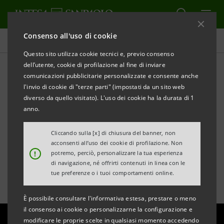
Consenso all'uso di cookie
Tutte le news
Questo sito utilizza cookie tecnici e, previo consenso
dell’utente, cookie di profilazione al fine di inviare
comunicazioni pubblicitarie personalizzate e consente anche
Polittico Griffoni: in mostra
l'invio di cookie di "terze parti" (impostati da un sito web
a Palazzo Fava un
diverso da quello visitato). L'uso dei cookie ha la durata di 1
anno.
capolavoro del
Cliccando sulla [x] di chiusura del banner, non
Rinascimento
acconsenti all’uso dei cookie di profilazione. Non
!
potremo, perciò, personalizzare la tua esperienza
di navigazione, né offrirti contenuti in linea con le
tue preferenze o i tuoi comportamenti online.
È possibile consultare l'informativa estesa, prestare o meno
il consenso ai cookie o personalizzarne la configurazione e
modificare le proprie scelte in qualsiasi momento accedendo