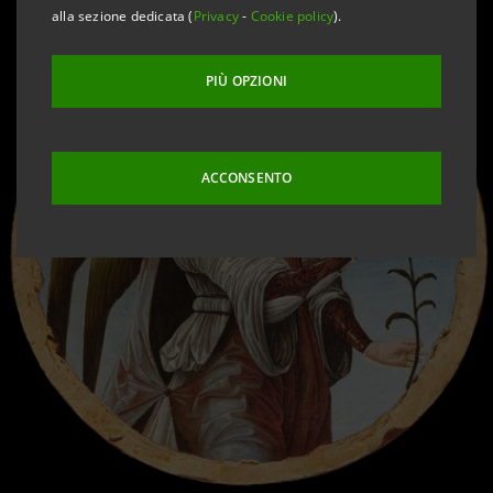
alla sezione dedicata (
Privacy
-
Cookie policy
).
PIÙ OPZIONI
ACCONSENTO