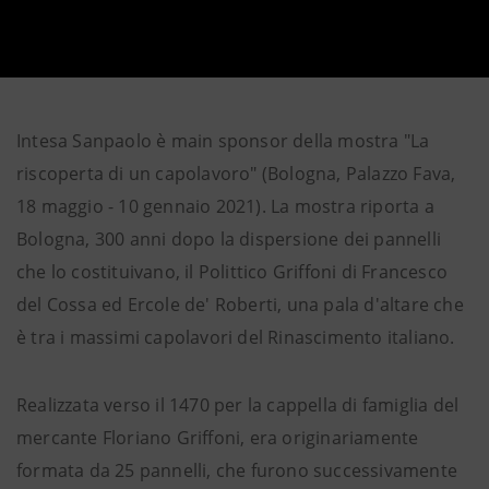
Intesa Sanpaolo è main sponsor della mostra "La
riscoperta di un capolavoro" (Bologna, Palazzo Fava,
18 maggio - 10 gennaio 2021). La mostra riporta a
Bologna, 300 anni dopo la dispersione dei pannelli
che lo costituivano, il Polittico Griffoni di Francesco
del Cossa ed Ercole de' Roberti, una pala d'altare che
è tra i massimi capolavori del Rinascimento italiano.
Realizzata verso il 1470 per la cappella di famiglia del
mercante Floriano Griffoni, era originariamente
formata da 25 pannelli, che furono successivamente