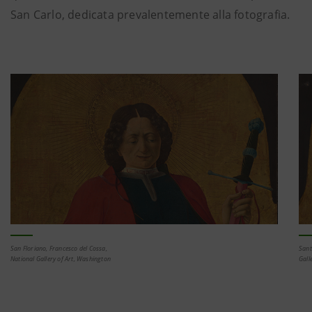
San Carlo, dedicata prevalentemente alla fotografia.
San Floriano, Francesco del Cossa,
Sant
National Gallery of Art, Washington
Gall