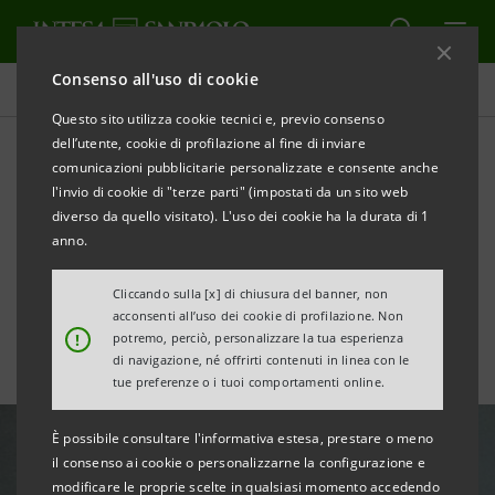
Consenso all'uso di cookie
Tutte le news
Questo sito utilizza cookie tecnici e, previo consenso
dell’utente, cookie di profilazione al fine di inviare
comunicazioni pubblicitarie personalizzate e consente anche
Architetture d’amore: le
l'invio di cookie di "terze parti" (impostati da un sito web
foto di Daniele Ratti alle
diverso da quello visitato). L'uso dei cookie ha la durata di 1
anno.
Gallerie d’Italia – Napoli
Cliccando sulla [x] di chiusura del banner, non
acconsenti all’uso dei cookie di profilazione. Non
!
potremo, perciò, personalizzare la tua esperienza
di navigazione, né offrirti contenuti in linea con le
tue preferenze o i tuoi comportamenti online.
È possibile consultare l'informativa estesa, prestare o meno
il consenso ai cookie o personalizzarne la configurazione e
modificare le proprie scelte in qualsiasi momento accedendo