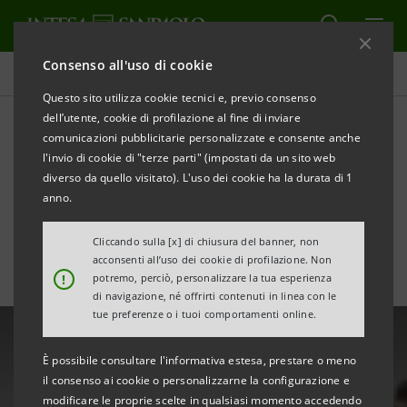
Consenso all'uso di cookie
Tutte le news
Questo sito utilizza cookie tecnici e, previo consenso
dell’utente, cookie di profilazione al fine di inviare
comunicazioni pubblicitarie personalizzate e consente anche
Intesa Sanpaolo: 2.000
l'invio di cookie di "terze parti" (impostati da un sito web
studenti coinvolti nel
diverso da quello visitato). L'uso dei cookie ha la durata di 1
anno.
progetto “Z Lab”
Cliccando sulla [x] di chiusura del banner, non
acconsenti all’uso dei cookie di profilazione. Non
!
potremo, perciò, personalizzare la tua esperienza
di navigazione, né offrirti contenuti in linea con le
tue preferenze o i tuoi comportamenti online.
È possibile consultare l'informativa estesa, prestare o meno
il consenso ai cookie o personalizzarne la configurazione e
modificare le proprie scelte in qualsiasi momento accedendo