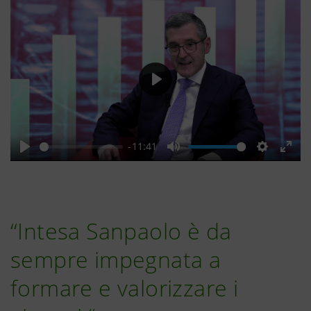
Play
-11:41
Play
Mute
Settings
Ente
full
“Intesa Sanpaolo è da
sempre impegnata a
formare e valorizzare i