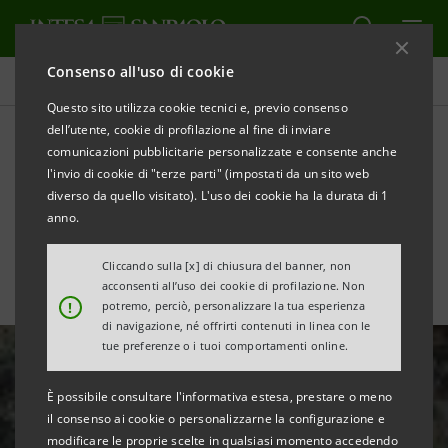
Consenso all'uso di cookie
Tutte le news
Questo sito utilizza cookie tecnici e, previo consenso
dell’utente, cookie di profilazione al fine di inviare
comunicazioni pubblicitarie personalizzate e consente anche
Intesa Sanpaolo: parte il
l'invio di cookie di "terze parti" (impostati da un sito web
progetto Giovani e Lavoro
diverso da quello visitato). L'uso dei cookie ha la durata di 1
anno.
Cliccando sulla [x] di chiusura del banner, non
acconsenti all’uso dei cookie di profilazione. Non
!
potremo, perciò, personalizzare la tua esperienza
di navigazione, né offrirti contenuti in linea con le
tue preferenze o i tuoi comportamenti online.
È possibile consultare l'informativa estesa, prestare o meno
il consenso ai cookie o personalizzarne la configurazione e
modificare le proprie scelte in qualsiasi momento accedendo