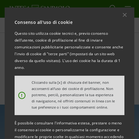
Consenso all'uso di cookie
Tutte le news
Questo sito utilizza cookie tecnici e, previo consenso
dell’utente, cookie di profilazione al fine di inviare
comunicazioni pubblicitarie personalizzate e consente anche
Intesa Sanpaolo lancia la
l'invio di cookie di "terze parti" (impostati da un sito web
prima iniziativa di open
diverso da quello visitato). L'uso dei cookie ha la durata di 1
anno.
banking con Amazon
Cliccando sulla [x] di chiusura del banner, non
acconsenti all’uso dei cookie di profilazione. Non
!
potremo, perciò, personalizzare la tua esperienza
di navigazione, né offrirti contenuti in linea con le
tue preferenze o i tuoi comportamenti online.
È possibile consultare l'informativa estesa, prestare o meno
il consenso ai cookie o personalizzarne la configurazione e
modificare le proprie scelte in qualsiasi momento accedendo