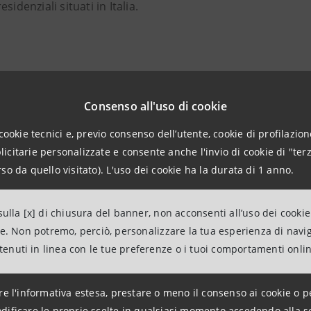
sidenziali situati in Italia.
Questa operazione si inserisce nel 
Consenso all'uso di cookie
creditizie e gestione dinamica del p
cookie tecnici e, previo consenso dell’utente, cookie di profilazione
Gruppo previste dal Piano d’Impres
citarie personalizzate e consente anche l'invio di cookie di "terz
un’opportunità di ampliamento dell
so da quello visitato). L'uso dei cookie ha la durata di 1 anno.
famiglie, di conseguente sviluppo di
crescita sostenibile dei ricavi, con
ulla [x] di chiusura del banner, non acconsenti all’uso dei cookie
dell’offerta per oltre 12.500 famigli
ne. Non potremo, perciò, personalizzare la tua esperienza di navi
ntenuti in linea con le tue preferenze o i tuoi comportamenti onli
Stefano del Punta, Chief Financia
re l'informativa estesa, prestare o meno il consenso ai cookie o p
Sanpaolo
dificare le proprie scelte in qualsiasi momento accedendo alla s