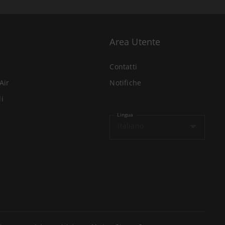
Area Utente
Contatti
Air
Notifiche
li
Lingua
Italiano