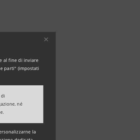
quadro di strategie
ortafoglio crediti del
 al fine di inviare
a, e rappresenta
e parti" (impostati
a base di clientela
 cross-selling e di
 un arricchimento
 di
e italiane.
gazione, né
ne.
l Officer di Intesa
ersonalizzarne la
ezione dedicata