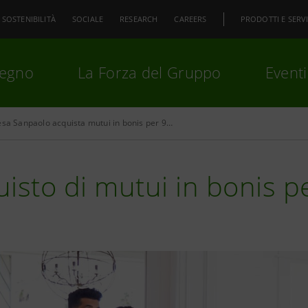
SOSTENIBILITÀ
SOCIALE
RESEARCH
CAREERS
PRODOTTI E SERVI
pegno
La Forza del Gruppo
Eventi
Intesa Sanpaolo acquista mutui in bonis per 900 milioni
premi
Invio
per cercare o
ESC
isto di mutui in bonis p