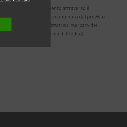
nzialità di autofinanziamento attraverso il
di rischio ulteriormente contenuto dal previsto
o di investitori specializzati sul mercato dei
RC (Gestione Attiva Rischio di Credito).