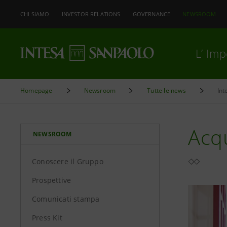
CHI SIAMO
INVESTOR RELATIONS
GOVERNANCE
NEWSROOM
L’ Im
Homepage
Newsroom
Tutte le news
Acqu
NEWSROOM
Conoscere il Gruppo
Prospettive
Comunicati stampa
Press Kit