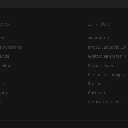
uppo
Link Utili
amo
Newsletter
r Relations
Intesa Sanpaolo On 
ance
Grattacieli sostenibi
bilità
Social media
Persone e Famiglie
ch
Business
oom
Corporate
s
Storico UBI Banca