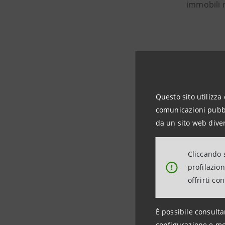
immobili re
Questo sito utilizza 
comunicazioni pubbli
da un sito web diver
Cliccando s
profilazio
!
offrirti co
È possibile consulta
configurazione e mo