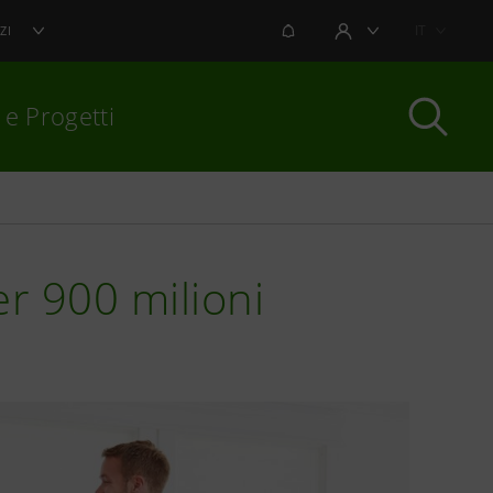
NOTIFICHE
IT
ZI
AREA UTENTE
 e Progetti
per chiudere
er 900 milioni