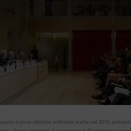
paolo si pone obiettivi ambizioni anche nel 2019: aumento d
e netto. Questo impegno è stato preso dall’amministratore