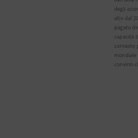
degli azio
alto dal 2
pagato di
capacità d
contesto p
mondiale 
convinti c