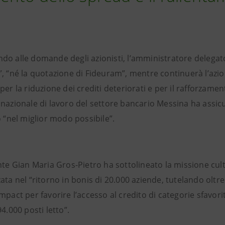
do alle domande degli azionisti, l’amministratore delegato
, “né la quotazione di Fideuram”, mentre continuerà l’azion
per la riduzione dei crediti deteriorati e per il rafforzam
 nazionale di lavoro del settore bancario Messina ha assic
o “nel miglior modo possibile”.
nte Gian Maria Gros-Pietro ha sottolineato la missione cultu
ata nel “ritorno in bonis di 20.000 aziende, tutelando oltre
mpact per favorire l’accesso al credito di categorie sfavorit
94.000 posti letto”.