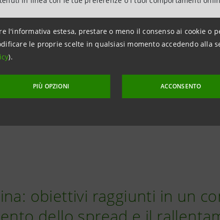
ntenuti in linea con le tue preferenze o i tuoi comportamenti onli
re l'informativa estesa, prestare o meno il consenso ai cookie o p
dificare le proprie scelte in qualsiasi momento accedendo alla s
icy
).
PIÙ OPZIONI
ACCONSENTO
na: obiettivi raggiunti in un c
ento dello spread e il rallenta