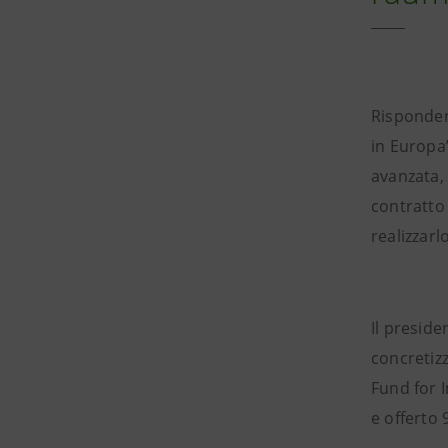
Risponden
in Europa”
avanzata, 
contratto
realizzarl
Il preside
concretizz
Fund for I
e offerto 