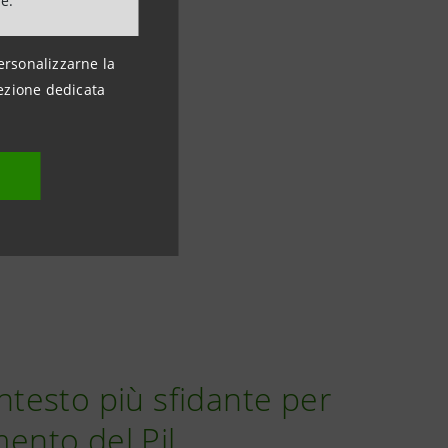
ne.
ersonalizzarne la
ezione dedicata
ontesto più sfidante per
mento del Pil