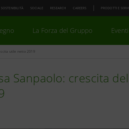
SOSTENIBILITÀ
SOCIALE
RESEARCH
CAREERS
PRODOTTI E SERVI
pegno
La Forza del Gruppo
Eventi
scita utile netto 2019
premi
Invio
per cercare o
ESC
sa Sanpaolo: crescita dell
9