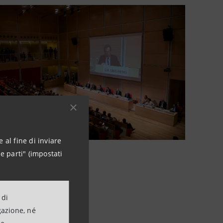
 al fine di inviare
e parti" (impostati
 di
gazione, né