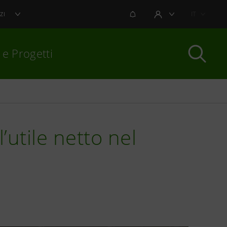
NOTIFICHE
IT
ZI
AREA UTENTE
 e Progetti
per chiudere
’utile netto nel