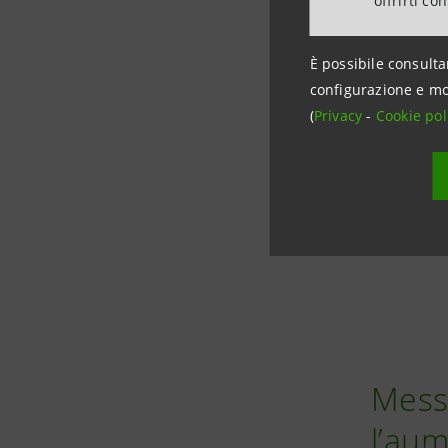
offrirti co
È possibile consulta
configurazione e mo
(
Privacy
-
Cookie pol
Messi
l’aum