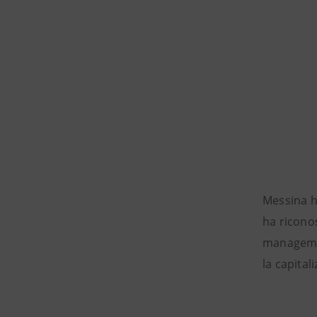
Messina ha
ha riconos
management
la capital