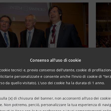
Consenso all'uso di cookie
cookie tecnici e, previo consenso dell’utente, cookie di profilazione
citarie personalizzate e consente anche l'invio di cookie di "terz
so da quello visitato). L'uso dei cookie ha la durata di 1 anno.
ulla [x] di chiusura del banner, non acconsenti all’uso dei cookie
ne. Non potremo, perciò, personalizzare la tua esperienza di navi