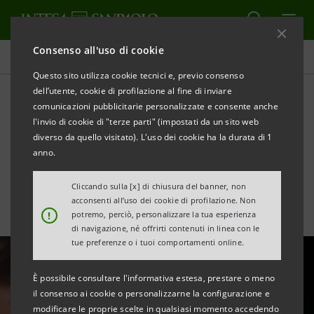
Consenso all'uso di cookie
Tutte le news
Questo sito utilizza cookie tecnici e, previo consenso
dell’utente, cookie di profilazione al fine di inviare
comunicazioni pubblicitarie personalizzate e consente anche
Intesa Sanpaolo utile netto
l'invio di cookie di "terze parti" (impostati da un sito web
di 2,26 miliardi nel primo
diverso da quello visitato). L'uso dei cookie ha la durata di 1
anno.
semestre 2019
Cliccando sulla [x] di chiusura del banner, non
acconsenti all’uso dei cookie di profilazione. Non
!
potremo, perciò, personalizzare la tua esperienza
di navigazione, né offrirti contenuti in linea con le
tue preferenze o i tuoi comportamenti online.
È possibile consultare l'informativa estesa, prestare o meno
il consenso ai cookie o personalizzarne la configurazione e
modificare le proprie scelte in qualsiasi momento accedendo