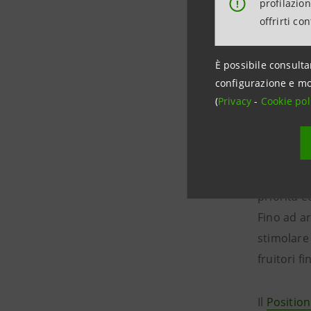
profilazio
!
passiva. 
offrirti co
basati sul
imprese
e
È possibile consulta
nuovi mode
configurazione e mo
Ma anche
(
Privacy
-
Cookie pol
nuove gen
Delle
star
business 
Infine, an
priorità e
Fino ad ar
stimolare 
fruitori 
Il
Positio