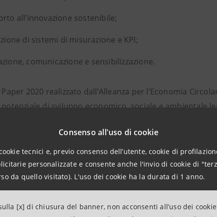
rto all’innovazione sostenibile;
izione di sistemi di misurazione e KPI;
zione, comunicazione e sensibilizzazione.
n Paper 2020 realizzato dall’Alleanza per l’Economia Circo
l potenziale di sviluppo economico, sociale e ambientale l
stimenti e una riduzione del 10% dei costi per le materie pr
Consenso all'uso di cookie
 Europa.
cookie tecnici e, previo consenso dell’utente, cookie di profilazione
citarie personalizzate e consente anche l'invio di cookie di "terz
 di vista ambientale, in Italia, uno sviluppo completo del
so da quello visitato). L'uso dei cookie ha la durata di 1 anno.
emissioni di CO2 al 2050.
ungere questo obiettivo è necessario il coinvolgimento del
ulla [x] di chiusura del banner, non acconsenti all’uso dei cookie
nale, devono agire per la rimozione dei vincoli e l’introduz