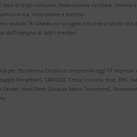
i: beni di largo consumo, bioeconomia circolare, chimica e 
valmeccanica, ristorazione e turismo.
to include 16 schede con progetti e buone pratiche che dim
a dell’impegno di tutti i membri.
anza per l’Economia Circolare comprende oggi 17 imprese: A2
ruppo Fincantieri), CIRFOOD, Costa Crociere, Enel, ERG, 
n Center, NextChem (Gruppo Maire Tecnimont), Novamont,
ano