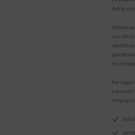
dell’econo
L’Alleanz
coordinato
identifica
pandemia C
tecnologie
Perseguir
crescenti 
l’impegno 
defin
sempl