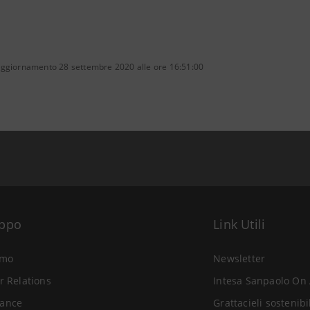
aggiornamento 28 settembre 2020 alle ore 16:51:00
uppo
Link Utili
amo
Newsletter
r Relations
Intesa Sanpaolo On 
ance
Grattacieli sostenibi