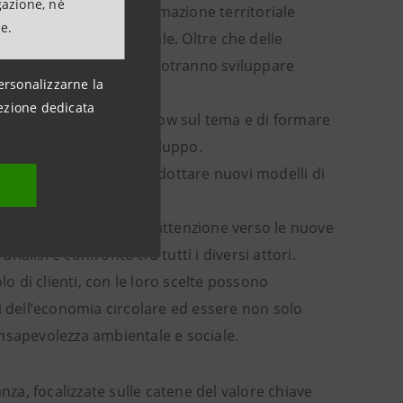
gazione, né
i strumenti di programmazione territoriale
ne.
ndo sull’inclusione sociale. Oltre che delle
ri fornitori e partner potranno sviluppare
ersonalizzarne la
ezione dedicata
 di sviluppare il know-how sul tema e di formare
un nuovo modello di sviluppo.
iere l’opportunità di adottare nuovi modelli di
dialogo e tenere viva l’attenzione verso le nuove
lisi e confronto tra tutti i diversi attori.
lo di clienti, con le loro scelte possono
i dell’economia circolare ed essere non solo
nsapevolezza ambientale e sociale.
nza, focalizzate sulle catene del valore chiave