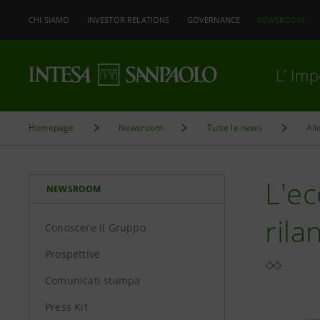
CHI SIAMO
INVESTOR RELATIONS
GOVERNANCE
NEWSROOM
L’ Im
Homepage
Newsroom
Tutte le news
All
L'ec
NEWSROOM
rila
Conoscere il Gruppo
Prospettive
Comunicati stampa
Press Kit