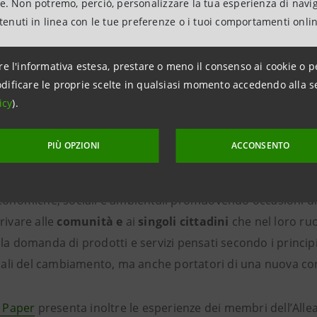
ne. Non potremo, perciò, personalizzare la tua esperienza di navi
Delle
Amministratori locali
che possono identificare nuov
ntenuti in linea con le tue preferenze o i tuoi comportamenti onli
la circolarità valorizzando le specificità territoriali e punta
 della
Pubblica Amministrazione
che coinvolgendo i prop
re l'informativa estesa, prestare o meno il consenso ai cookie o p
lli circolari lungo tutta la catena del valore.
dificare le proprie scelte in qualsiasi momento accedendo alla s
 delle
Università e
dei
centri di ricerca
che hanno il ruolo
icy
).
erazioni di manager e scienziati che sappiano disegnare 
t up
e delle
imprese
di nuova costituzione che devono cogl
PIÙ OPZIONI
ACCONSENTO
e sviluppare nuove tecnologie.
che delle
associazioni
che hanno il compito di stimolare il 
conomiche, sociali e ambientali promuovendo occasioni di ana
rivare alle
comunità e
ai
singoli cittadini
che nel loro ruo
la domanda di prodotti e servizi pensati secondo i princip
finali del cambiamento, ma anche portatori di una nuova co
n Paper
presenta inoltre le esperienze dei membri dell’Allea