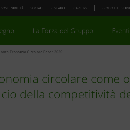
SOSTENIBILITÀ
SOCIALE
RESEARCH
CAREERS
PRODOTTI E SERVI
pegno
La Forza del Gruppo
Eventi
eanza Economia Circolare Paper 2020
premi
Invio
per cercare o
ESC
onomia circolare come o
ncio della competitività d