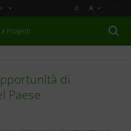
NOTIFICHE
IT
ZI
AREA UTENTE
 e Progetti
per chiudere
pportunità di
el Paese