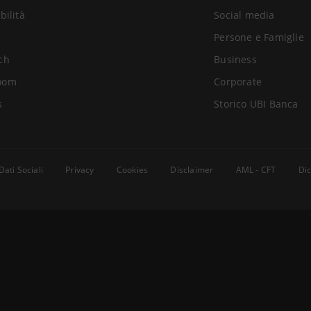
bilità
Social media
Persone e Famiglie
ch
Business
oom
Corporate
s
Storico UBI Banca
Dati Sociali
Privacy
Cookies
Disclaimer
AML - CFT
Dic