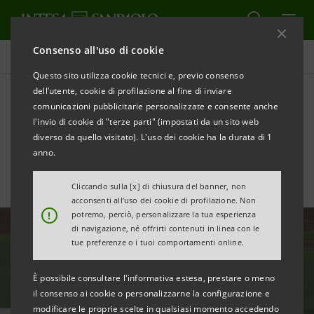
Consenso all'uso di cookie
Tutte le news
Questo sito utilizza cookie tecnici e, previo consenso
dell’utente, cookie di profilazione al fine di inviare
comunicazioni pubblicitarie personalizzate e consente anche
Garanzia Italia: €10 milioni
l'invio di cookie di "terze parti" (impostati da un sito web
al Gruppo Battistolli
diverso da quello visitato). L'uso dei cookie ha la durata di 1
anno.
Cliccando sulla [x] di chiusura del banner, non
acconsenti all’uso dei cookie di profilazione. Non
!
potremo, perciò, personalizzare la tua esperienza
di navigazione, né offrirti contenuti in linea con le
tue preferenze o i tuoi comportamenti online.
È possibile consultare l'informativa estesa, prestare o meno
il consenso ai cookie o personalizzarne la configurazione e
modificare le proprie scelte in qualsiasi momento accedendo