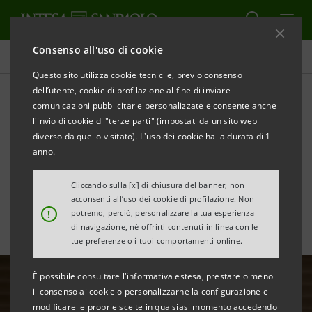
Consenso all'uso di cookie
Tutte le news
Questo sito utilizza cookie tecnici e, previo consenso
dell’utente, cookie di profilazione al fine di inviare
comunicazioni pubblicitarie personalizzate e consente anche
Terzo Trimestre 2020:
l'invio di cookie di "terze parti" (impostati da un sito web
dichiarazioni del CEO Carlo
diverso da quello visitato). L'uso dei cookie ha la durata di 1
anno.
Messina
Cliccando sulla [x] di chiusura del banner, non
acconsenti all’uso dei cookie di profilazione. Non
!
potremo, perciò, personalizzare la tua esperienza
di navigazione, né offrirti contenuti in linea con le
tue preferenze o i tuoi comportamenti online.
È possibile consultare l'informativa estesa, prestare o meno
il consenso ai cookie o personalizzarne la configurazione e
modificare le proprie scelte in qualsiasi momento accedendo