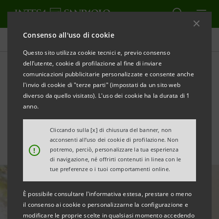
Consenso all'uso di cookie
Tutte le news
Questo sito utilizza cookie tecnici e, previo consenso
dell’utente, cookie di profilazione al fine di inviare
comunicazioni pubblicitarie personalizzate e consente anche
Circular economy: €1
l'invio di cookie di "terze parti" (impostati da un sito web
miliardo per i clienti UBI
diverso da quello visitato). L'uso dei cookie ha la durata di 1
anno.
Banca
Cliccando sulla [x] di chiusura del banner, non
acconsenti all’uso dei cookie di profilazione. Non
!
potremo, perciò, personalizzare la tua esperienza
di navigazione, né offrirti contenuti in linea con le
tue preferenze o i tuoi comportamenti online.
È possibile consultare l'informativa estesa, prestare o meno
il consenso ai cookie o personalizzarne la configurazione e
modificare le proprie scelte in qualsiasi momento accedendo