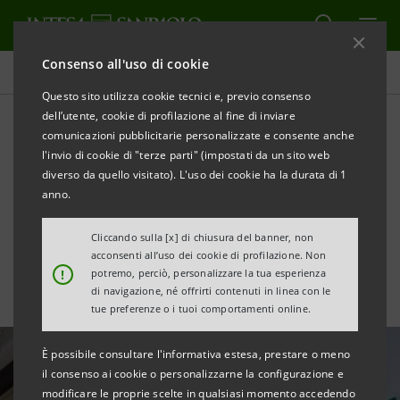
Consenso all'uso di cookie
Tutte le news
Questo sito utilizza cookie tecnici e, previo consenso
dell’utente, cookie di profilazione al fine di inviare
comunicazioni pubblicitarie personalizzate e consente anche
Eurizon: “Società europea di
l'invio di cookie di "terze parti" (impostati da un sito web
Asset Management con
diverso da quello visitato). L'uso dei cookie ha la durata di 1
anno.
oltre €100 miliardi” del 2020
Cliccando sulla [x] di chiusura del banner, non
acconsenti all’uso dei cookie di profilazione. Non
!
potremo, perciò, personalizzare la tua esperienza
di navigazione, né offrirti contenuti in linea con le
tue preferenze o i tuoi comportamenti online.
È possibile consultare l'informativa estesa, prestare o meno
il consenso ai cookie o personalizzarne la configurazione e
modificare le proprie scelte in qualsiasi momento accedendo