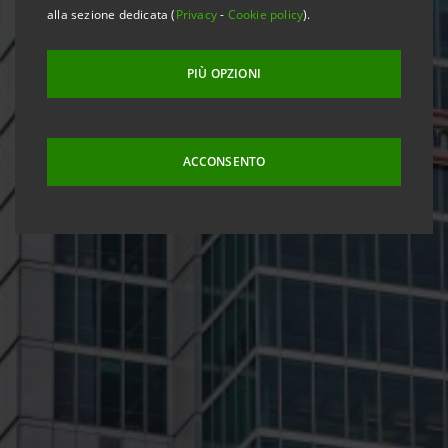
alla sezione dedicata (
Privacy
-
Cookie policy
).
PIÙ OPZIONI
ACCONSENTO