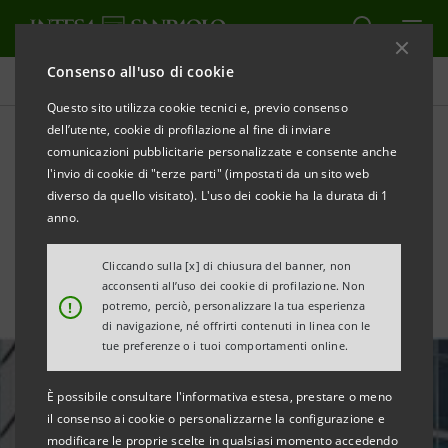
Consenso all'uso di cookie
Tutte le news
Questo sito utilizza cookie tecnici e, previo consenso
dell’utente, cookie di profilazione al fine di inviare
comunicazioni pubblicitarie personalizzate e consente anche
Intesa Sanpaolo premiata
l'invio di cookie di "terze parti" (impostati da un sito web
come "Best Bank in Italy" da
diverso da quello visitato). L'uso dei cookie ha la durata di 1
anno.
Euromoney
Cliccando sulla [x] di chiusura del banner, non
acconsenti all’uso dei cookie di profilazione. Non
!
potremo, perciò, personalizzare la tua esperienza
di navigazione, né offrirti contenuti in linea con le
tue preferenze o i tuoi comportamenti online.
È possibile consultare l'informativa estesa, prestare o meno
il consenso ai cookie o personalizzarne la configurazione e
modificare le proprie scelte in qualsiasi momento accedendo