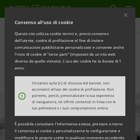
Consenso all'uso di cookie
Tutte le news
Questo sito utilizza cookie tecnici e, previo consenso
dell’utente, cookie di profilazione al fine di inviare
comunicazioni pubblicitarie personalizzate e consente anche
Finanza d'Impatto per
l'invio di cookie di "terze parti" (impostati da un sito web
favorire l'inclusione
diverso da quello visitato). L'uso dei cookie ha la durata di 1
anno.
Cliccando sulla [x] di chiusura del banner, non
acconsenti all’uso dei cookie di profilazione. Non
!
potremo, perciò, personalizzare la tua esperienza
di navigazione, né offrirti contenuti in linea con le
tue preferenze o i tuoi comportamenti online.
È possibile consultare l'informativa estesa, prestare o meno
il consenso ai cookie o personalizzarne la configurazione e
modificare le proprie scelte in qualsiasi momento accedendo