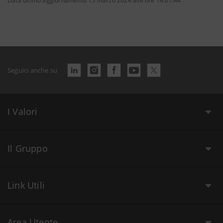
Data ultimo aggiornamento 15 marzo 2024 alle ore 14:01:44
Seguici anche su
I Valori
Il Gruppo
Link Utili
Area Utente