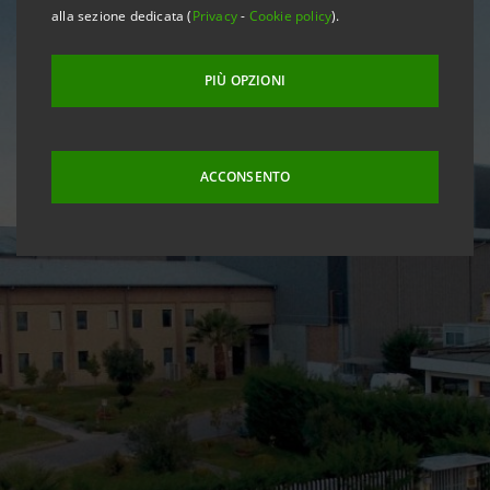
alla sezione dedicata (
Privacy
-
Cookie policy
).
PIÙ OPZIONI
ACCONSENTO