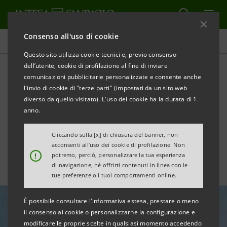
Consenso all'uso di cookie
Tutte le news
Questo sito utilizza cookie tecnici e, previo consenso
dell’utente, cookie di profilazione al fine di inviare
comunicazioni pubblicitarie personalizzate e consente anche
Intesa Sanpaolo: €10 milioni
l'invio di cookie di "terze parti" (impostati da un sito web
a Silvateam per produrre
diverso da quello visitato). L'uso dei cookie ha la durata di 1
anno.
fibra alimentare
Cliccando sulla [x] di chiusura del banner, non
acconsenti all’uso dei cookie di profilazione. Non
!
potremo, perciò, personalizzare la tua esperienza
di navigazione, né offrirti contenuti in linea con le
tue preferenze o i tuoi comportamenti online.
È possibile consultare l'informativa estesa, prestare o meno
il consenso ai cookie o personalizzarne la configurazione e
modificare le proprie scelte in qualsiasi momento accedendo