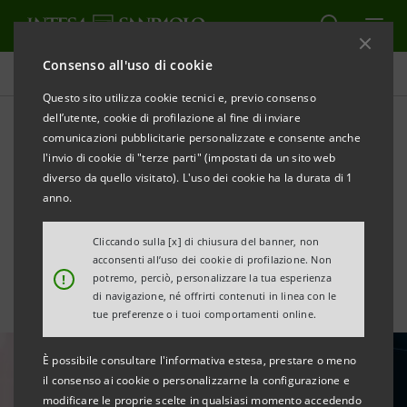
Consenso all'uso di cookie
Tutte le news
Questo sito utilizza cookie tecnici e, previo consenso
dell’utente, cookie di profilazione al fine di inviare
comunicazioni pubblicitarie personalizzate e consente anche
Indagine sulle finanze degli
l'invio di cookie di "terze parti" (impostati da un sito web
italiani: raddoppia il
diverso da quello visitato). L'uso dei cookie ha la durata di 1
anno.
risparmio medio
Cliccando sulla [x] di chiusura del banner, non
acconsenti all’uso dei cookie di profilazione. Non
!
potremo, perciò, personalizzare la tua esperienza
di navigazione, né offrirti contenuti in linea con le
tue preferenze o i tuoi comportamenti online.
È possibile consultare l'informativa estesa, prestare o meno
il consenso ai cookie o personalizzarne la configurazione e
modificare le proprie scelte in qualsiasi momento accedendo