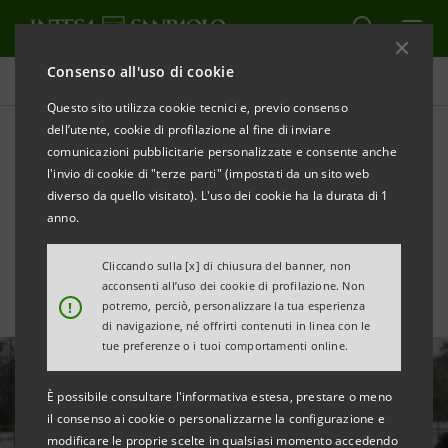
Consenso all'uso di cookie
Tutte le news
Questo sito utilizza cookie tecnici e, previo consenso
dell’utente, cookie di profilazione al fine di inviare
comunicazioni pubblicitarie personalizzate e consente anche
Sostegno a favore
l'invio di cookie di "terze parti" (impostati da un sito web
dell’ospedale da campo
diverso da quello visitato). L'uso dei cookie ha la durata di 1
anno.
degli Alpini di Bergamo
Cliccando sulla [x] di chiusura del banner, non
acconsenti all’uso dei cookie di profilazione. Non
!
potremo, perciò, personalizzare la tua esperienza
di navigazione, né offrirti contenuti in linea con le
tue preferenze o i tuoi comportamenti online.
È possibile consultare l'informativa estesa, prestare o meno
il consenso ai cookie o personalizzarne la configurazione e
modificare le proprie scelte in qualsiasi momento accedendo