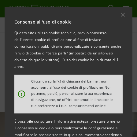
Consenso all'uso di cookie
Tutte le news
Questo sito utilizza cookie tecnici e, previo consenso
dell’utente, cookie di profilazione al fine di inviare
comunicazioni pubblicitarie personalizzate e consente anche
Nasce Mooney, la prima
l'invio di cookie di "terze parti" (impostati da un sito web
realtà italiana di Proximity
diverso da quello visitato). L'uso dei cookie ha la durata di 1
anno.
banking & Payments
Cliccando sulla [x] di chiusura del banner, non
acconsenti all’uso dei cookie di profilazione. Non
!
potremo, perciò, personalizzare la tua esperienza
di navigazione, né offrirti contenuti in linea con le
tue preferenze o i tuoi comportamenti online.
È possibile consultare l'informativa estesa, prestare o meno
il consenso ai cookie o personalizzarne la configurazione e
modificare le proprie scelte in qualsiasi momento accedendo