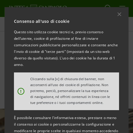
Consenso all'uso di cookie
Tutte le news
Questo sito utilizza cookie tecnici e, previo consenso
dell’utente, cookie di profilazione al fine di inviare
comunicazioni pubblicitarie personalizzate e consente anche
Rent ForYou: noleggio
l'invio di cookie di "terze parti" (impostati da un sito web
operativo beni strumentali
diverso da quello visitato). L'uso dei cookie ha la durata di 1
anno.
con Intesa Sanpaolo
Cliccando sulla [x] di chiusura del banner, non
acconsenti all’uso dei cookie di profilazione. Non
!
potremo, perciò, personalizzare la tua esperienza
di navigazione, né offrirti contenuti in linea con le
tue preferenze o i tuoi comportamenti online.
È possibile consultare l'informativa estesa, prestare o meno
il consenso ai cookie o personalizzarne la configurazione e
modificare le proprie scelte in qualsiasi momento accedendo