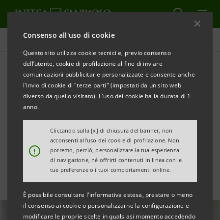
Consenso all'uso di cookie
Tutte le news
Questo sito utilizza cookie tecnici e, previo consenso
dell’utente, cookie di profilazione al fine di inviare
comunicazioni pubblicitarie personalizzate e consente anche
"Per Merito", prestito
l'invio di cookie di "terze parti" (impostati da un sito web
d’impatto aperto agli
diverso da quello visitato). L'uso dei cookie ha la durata di 1
anno.
studenti delle scuole
Cliccando sulla [x] di chiusura del banner, non
superiori
acconsenti all’uso dei cookie di profilazione. Non
!
potremo, perciò, personalizzare la tua esperienza
di navigazione, né offrirti contenuti in linea con le
tue preferenze o i tuoi comportamenti online.
È possibile consultare l'informativa estesa, prestare o meno
il consenso ai cookie o personalizzarne la configurazione e
modificare le proprie scelte in qualsiasi momento accedendo