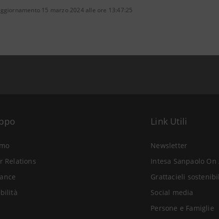
aggiornamento 15 marzo 2024 alle ore 13:47:25
uppo
Link Utili
amo
Newsletter
r Relations
Intesa Sanpaolo On 
ance
Grattacieli sostenibi
bilità
Social media
Persone e Famiglie