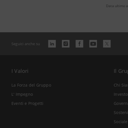
Data ultimo 
Seguici anche su
I Valori
Il Gr
La Forza del Gruppo
Chi Si
L' Impegno
Investo
Eventi e Progetti
Govern
Sosteni
Sociale