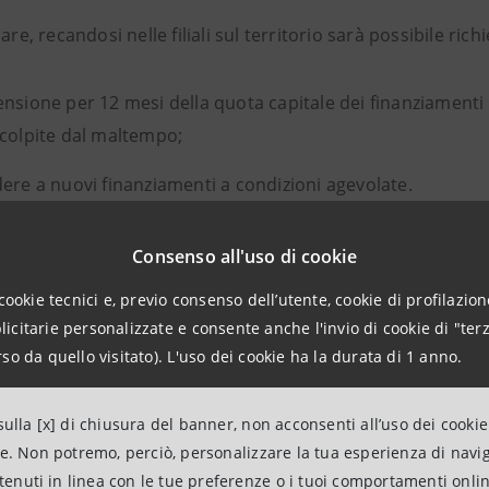
lare, recandosi nelle filiali sul territorio sarà possibile ri
nsione per 12 mesi della quota capitale dei finanziamenti i
colpite dal maltempo;
ere a nuovi finanziamenti a condizioni agevolate.
Consenso all'uso di cookie
cookie tecnici e, previo consenso dell’utente, cookie di profilazione
citarie personalizzate e consente anche l'invio di cookie di "terz
so da quello visitato). L'uso dei cookie ha la durata di 1 anno.
Intesa Sanpaolo è legata profondame
opera. Per questo motivo abbiamo d
ulla [x] di chiusura del banner, non acconsenti all’uso dei cookie
ne. Non potremo, perciò, personalizzare la tua esperienza di navi
subito con un consistente intervent
ntenuti in linea con le tue preferenze o i tuoi comportamenti onli