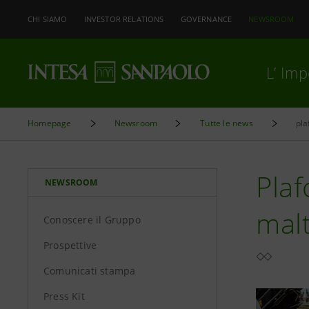
CHI SIAMO
INVESTOR RELATIONS
GOVERNANCE
NEWSROOM
L’ Im
Homepage
Newsroom
Tutte le news
pla
Plaf
NEWSROOM
mal
Conoscere il Gruppo
Prospettive
Comunicati stampa
Press Kit