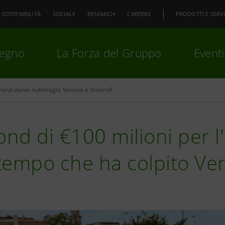
SOSTENIBILITÀ
SOCIALE
RESEARCH
CAREERS
PRODOTTI E SERVI
pegno
La Forza del Gruppo
Eventi
fond danni nubifragio Verona e limitrofi
premi
Invio
per cercare o
ESC
ond di €100 milioni per 
tempo che ha colpito Ve