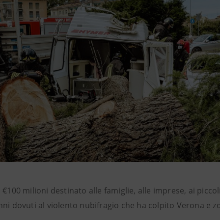
 €100 milioni
destinato alle famiglie, alle imprese, ai picc
ni dovuti al violento nubifragio che ha colpito Verona e zo