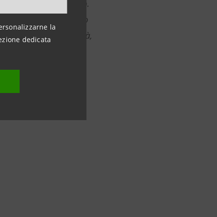
 colpito dal maltempo.
segno concreto di aiuto
ersonalizzarne la
ire nella loro attività,
ezione dedicata
ffrontare questa
visione Banca dei