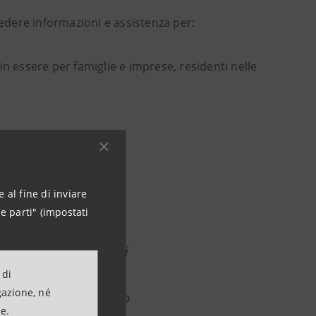
chiedere informazioni e assistenza per:
n essere per famiglie e imprese, residenti nelle
 al fine di inviare
e parti" (impostati
nte ai territori in cui
eciso di intervenire
 di
gazione, né
o finanziario, destinato
ne.