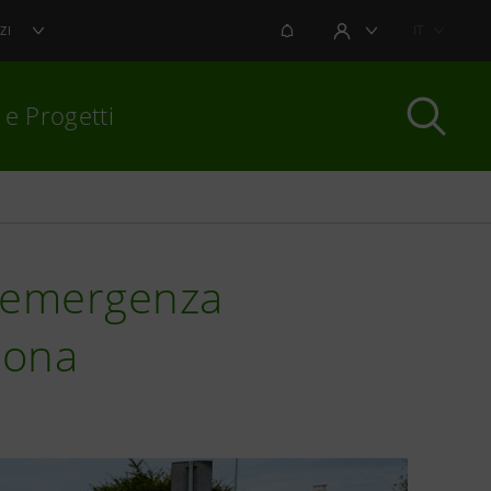
NOTIFICHE
IT
ZI
AREA UTENTE
 e Progetti
per chiudere
l'emergenza
rona