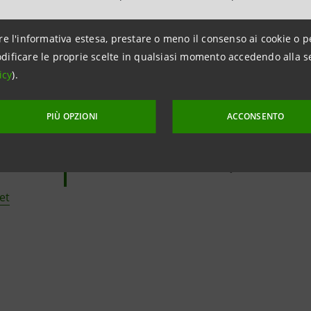
al Veronese così drammaticamente
Il nostro sostegno vuole essere un 
re l'informativa estesa, prestare o meno il consenso ai cookie o p
alle imprese, perché possano prosegu
dificare le proprie scelte in qualsiasi momento accedendo alla s
e alle famiglie, affinché possano a
icy
).
situazione critica
.
PIÙ OPZIONI
ACCONSENTO
Stefano Barrese, responsabile di
Territori Intesa Sanpaolo
et