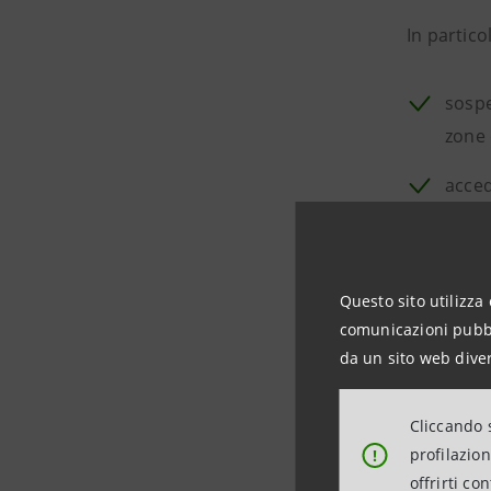
In partico
sospe
zone 
acced
Questo sito utilizza 
comunicazioni pubbli
da un sito web diver
Cliccando s
profilazio
!
offrirti co