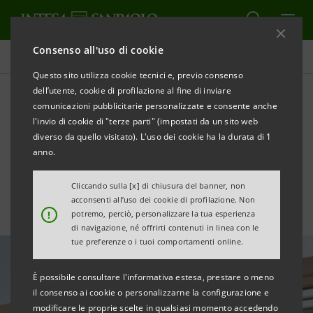
Consenso all'uso di cookie
Tutte le news
Questo sito utilizza cookie tecnici e, previo consenso
dell’utente, cookie di profilazione al fine di inviare
comunicazioni pubblicitarie personalizzate e consente anche
Aiuti dedicati alle imprese
l'invio di cookie di "terze parti" (impostati da un sito web
aderenti a CONFAPI per il
diverso da quello visitato). L'uso dei cookie ha la durata di 1
anno.
rilancio delle PMI
Cliccando sulla [x] di chiusura del banner, non
acconsenti all’uso dei cookie di profilazione. Non
!
potremo, perciò, personalizzare la tua esperienza
di navigazione, né offrirti contenuti in linea con le
tue preferenze o i tuoi comportamenti online.
È possibile consultare l'informativa estesa, prestare o meno
il consenso ai cookie o personalizzarne la configurazione e
modificare le proprie scelte in qualsiasi momento accedendo