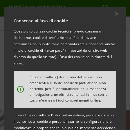
Consenso all'uso di cookie
Tutte le news
Questo sito utilizza cookie tecnici e, previo consenso
dell’utente, cookie di profilazione al fine di inviare
comunicazioni pubblicitarie personalizzate e consente anche
Nuove tecnologie per
l'invio di cookie di "terze parti" (impostati da un sito web
facilitare l’acquisto dei
diverso da quello visitato). L'uso dei cookie ha la durata di 1
anno.
biglietti del trasporto
Cliccando sulla [x] di chiusura del banner, non
pubblico
acconsenti all’uso dei cookie di profilazione. Non
!
potremo, perciò, personalizzare la tua esperienza
di navigazione, né offrirti contenuti in linea con le
tue preferenze o i tuoi comportamenti online.
È possibile consultare l'informativa estesa, prestare o meno
il consenso ai cookie o personalizzarne la configurazione e
modificare le proprie scelte in qualsiasi momento accedendo