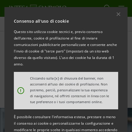
Consenso all'uso di cookie
Tutte le news
Questo sito utilizza cookie tecnici e, previo consenso
dell’utente, cookie di profilazione al fine di inviare
comunicazioni pubblicitarie personalizzate e consente anche
L’App Intesa Sanpaolo
l'invio di cookie di "terze parti" (impostati da un sito web
Mobile è Digital Leader tra
diverso da quello visitato). L'uso dei cookie ha la durata di 1
anno.
le app bancarie europee
Cliccando sulla [x] di chiusura del banner, non
acconsenti all’uso dei cookie di profilazione. Non
!
potremo, perciò, personalizzare la tua esperienza
di navigazione, né offrirti contenuti in linea con le
tue preferenze o i tuoi comportamenti online.
È possibile consultare l'informativa estesa, prestare o meno
il consenso ai cookie o personalizzarne la configurazione e
modificare le proprie scelte in qualsiasi momento accedendo