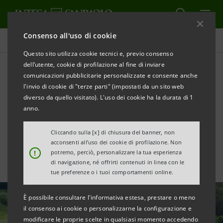
Consenso all'uso di cookie
Tutte le news
Questo sito utilizza cookie tecnici e, previo consenso
dell’utente, cookie di profilazione al fine di inviare
comunicazioni pubblicitarie personalizzate e consente anche
Da Eurizon impegno
l'invio di cookie di "terze parti" (impostati da un sito web
crescente nella sostenibilità
diverso da quello visitato). L'uso dei cookie ha la durata di 1
anno.
degli investimenti
Cliccando sulla [x] di chiusura del banner, non
acconsenti all’uso dei cookie di profilazione. Non
!
potremo, perciò, personalizzare la tua esperienza
di navigazione, né offrirti contenuti in linea con le
tue preferenze o i tuoi comportamenti online.
È possibile consultare l'informativa estesa, prestare o meno
il consenso ai cookie o personalizzarne la configurazione e
modificare le proprie scelte in qualsiasi momento accedendo