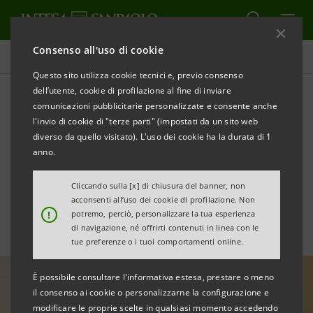
Consenso all'uso di cookie
Tutte le news
Questo sito utilizza cookie tecnici e, previo consenso
dell’utente, cookie di profilazione al fine di inviare
comunicazioni pubblicitarie personalizzate e consente anche
Basket Bond da €5 milioni
l'invio di cookie di "terze parti" (impostati da un sito web
per la crescita di Lavoropiù,
diverso da quello visitato). L'uso dei cookie ha la durata di 1
anno.
in partnership con ELITE
Cliccando sulla [x] di chiusura del banner, non
acconsenti all’uso dei cookie di profilazione. Non
!
potremo, perciò, personalizzare la tua esperienza
di navigazione, né offrirti contenuti in linea con le
tue preferenze o i tuoi comportamenti online.
È possibile consultare l'informativa estesa, prestare o meno
il consenso ai cookie o personalizzarne la configurazione e
modificare le proprie scelte in qualsiasi momento accedendo