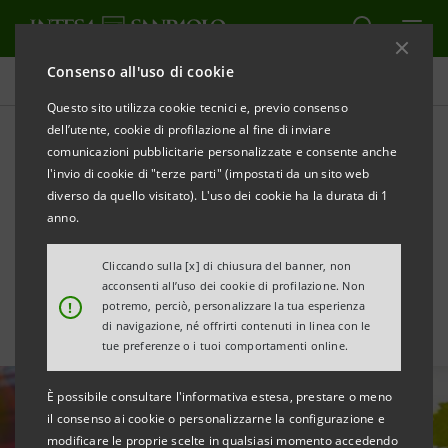
Consenso all'uso di cookie
Tutte le news
Questo sito utilizza cookie tecnici e, previo consenso
dell’utente, cookie di profilazione al fine di inviare
comunicazioni pubblicitarie personalizzate e consente anche
Nasce “Colline e Oltre”,
l'invio di cookie di "terze parti" (impostati da un sito web
newco per il rilancio
diverso da quello visitato). L'uso dei cookie ha la durata di 1
anno.
dell’Oltrepò Pavese
Cliccando sulla [x] di chiusura del banner, non
acconsenti all’uso dei cookie di profilazione. Non
!
potremo, perciò, personalizzare la tua esperienza
di navigazione, né offrirti contenuti in linea con le
tue preferenze o i tuoi comportamenti online.
È possibile consultare l'informativa estesa, prestare o meno
il consenso ai cookie o personalizzarne la configurazione e
modificare le proprie scelte in qualsiasi momento accedendo