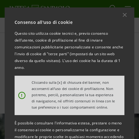
Consenso all'uso di cookie
Tutte le news
Questo sito utilizza cookie tecnici e, previo consenso
dell’utente, cookie di profilazione al fine di inviare
comunicazioni pubblicitarie personalizzate e consente anche
Finanziamento da €34
l'invio di cookie di "terze parti" (impostati da un sito web
milioni al gruppo Eva
diverso da quello visitato). L'uso dei cookie ha la durata di 1
anno.
Energie Valsabbia
Cliccando sulla [x] di chiusura del banner, non
acconsenti all’uso dei cookie di profilazione. Non
!
potremo, perciò, personalizzare la tua esperienza
di navigazione, né offrirti contenuti in linea con le
tue preferenze o i tuoi comportamenti online.
È possibile consultare l'informativa estesa, prestare o meno
il consenso ai cookie o personalizzarne la configurazione e
modificare le proprie scelte in qualsiasi momento accedendo