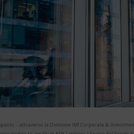
npaolo – attraverso la Divisione IMI Corporate & Investme
nto bridge-to-equity di $19,1 milioni a favore del Fondo Ar