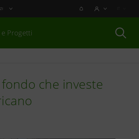
NOTIFICHE
IT
ZI
AREA UTENTE
 e Progetti
per chiudere
 fondo che investe
ricano