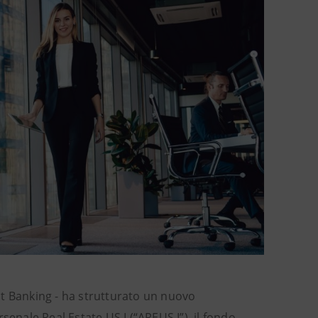
nt Banking - ha strutturato un nuovo
senale Real Estate US I (“AREUS I”), il fondo