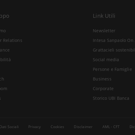
uppo
Link Utili
amo
Newsletter
r Relations
Intesa Sanpaolo On 
ance
Grattacieli sostenibi
bilità
Social media
Persone e Famiglie
ch
Business
oom
Corporate
s
Storico UBI Banca
Dati Sociali
Privacy
Cookies
Disclaimer
AML - CFT
Dic