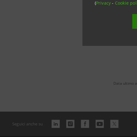
Il Fondo A
(
Privacy
-
Cookie pol
Risparmio
Data ultimo 
Seguici anche su