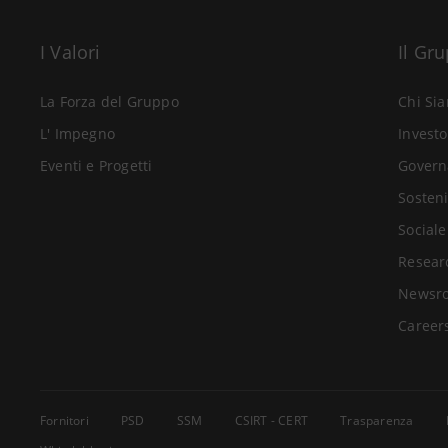
I Valori
Il Gr
La Forza del Gruppo
Chi Si
L' Impegno
Investo
Eventi e Progetti
Govern
Sosteni
Sociale
Resear
Newsr
Career
Fornitori
PSD
SSM
CSIRT - CERT
Trasparenza