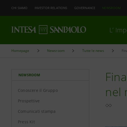
CHI SIAMO
INVESTOR RELATIONS
GOVERNANCE
NEWSROOM
L’ Im
Homepage
Newsroom
Tutte le news
Fin
Fina
NEWSROOM
nel 
Conoscere il Gruppo
Prospettive
Comunicati stampa
Press Kit