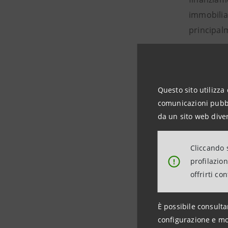
immobilia
principalm
Grazie a 
concessa 
Questo sito utilizza 
comunicazioni pubbli
La linea, 
da un sito web diver
quotisti d
del Fondo
Cliccando s
profilazio
!
L’incremen
offrirti co
sia i posi
(Boston) 
È possibile consulta
configurazione e mo