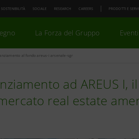
SOSTENIBILITÀ
SOCIALE
RESEARCH
CAREERS
PRODOTTI E SERVI
pegno
La Forza del Gruppo
Eventi
anziamento al fondo areus-i arsenale-sgr
premi
Invio
per cercare o
ESC
nziamento ad AREUS I, il
mercato real estate ame