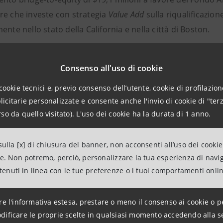
re che investe con strategia
Value Add
sulla riqualificazion
ente nello stato della California e nella città di Boston.
questo finanziamento l’importo complessivo dell’operazione
Consenso all'uso di cookie
lo scorso gennaio per $26,3 milioni.
cookie tecnici e, previo consenso dell’utente, cookie di profilazione
citarie personalizzate e consente anche l'invio di cookie di "terz
nella forma di revolving credit facility, è finalizzata all’a
so da quello visitato). L'uso dei cookie ha la durata di 1 anno.
i AREUS I, allo scopo di garantire una maggiore flessibilità
.
ulla [x] di chiusura del banner, non acconsenti all’uso dei cookie
ne. Non potremo, perciò, personalizzare la tua esperienza di navi
to del finanziamento segue sia l’ultimo closing del Fondo, 
ntenuti in linea con le tue preferenze o i tuoi comportamenti onli
tivi risultati conseguiti da AREUS I negli ultimi mesi, come 
per complessivi $100 milioni.
re l'informativa estesa, prestare o meno il consenso ai cookie o p
dificare le proprie scelte in qualsiasi momento accedendo alla s