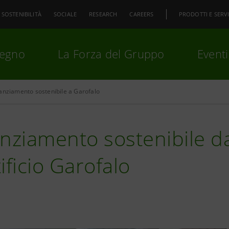
SOSTENIBILITÀ
SOCIALE
RESEARCH
CAREERS
PRODOTTI E SERVI
pegno
La Forza del Gruppo
Eventi
anziamento sostenibile a Garofalo
premi
Invio
per cercare o
ESC
nziamento sostenibile d
ificio Garofalo