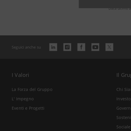
Data ultimo a
Seguici anche su
I Valori
Il Gr
La Forza del Gruppo
Chi Si
L' Impegno
Investo
Eventi e Progetti
Govern
Sosteni
Sociale