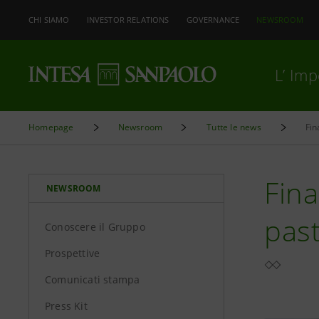
CHI SIAMO
INVESTOR RELATIONS
GOVERNANCE
NEWSROOM
L’ Im
Homepage
Newsroom
Tutte le news
Fin
Fina
NEWSROOM
past
Conoscere il Gruppo
Prospettive
Comunicati stampa
Press Kit