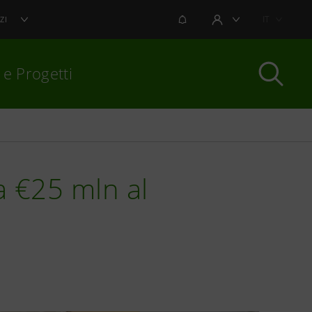
NOTIFICHE
IT
ZI
AREA UTENTE
 e Progetti
per chiudere
a €25 mln al