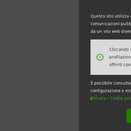
materiali u
Questo sito utilizza 
comunicazioni pubbli
Il finanzi
da un sito web diver
linea di c
legato al 
Cliccando s
profilazio
!
L’operazi
offrirti co
sostenendo
È possibile consulta
configurazione e mo
(
Privacy
-
Cookie pol