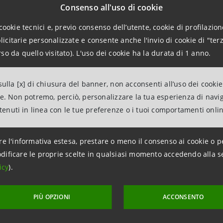
Consenso all'uso di cookie
tilizzati, e la gestione virtuosa dei rifiuti.
cookie tecnici e, previo consenso dell’utente, cookie di profilazione
citarie personalizzate e consente anche l'invio di cookie di "terz
amento, strutturato dalla Divisione IMI Corporate & Invest
so da quello visitato). L'uso dei cookie ha la durata di 1 anno.
redito della durata di 6 anni con tasso d’interesse fisso e 
raggiungimento di specifici target in ambito ESG (Environm
ulla [x] di chiusura del banner, non acconsenti all’uso dei cookie
ne. Non potremo, perciò, personalizzare la tua esperienza di navi
one conferma l’impegno del Gruppo Intesa Sanpaolo nel su
ntenuti in linea con le tue preferenze o i tuoi comportamenti onli
 le imprese che ambiscono a migliorare il profilo di soste
re l'informativa estesa, prestare o meno il consenso ai cookie o p
dificare le proprie scelte in qualsiasi momento accedendo alla s
icy
).
PIÙ OPZIONI
ACCONSENTO