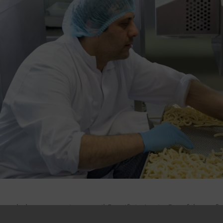
paolo ha sottoscritto con il Pastificio Lucio Garofalo un fi
ento di specifici target di sostenibilità, tra cui la riduzio