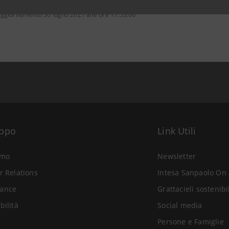
ggiornamento 30 luglio 2021 alle ore 17:53:00
uppo
Link Utili
amo
Newsletter
r Relations
Intesa Sanpaolo On 
ance
Grattacieli sostenibi
bilità
Social media
Persone e Famiglie