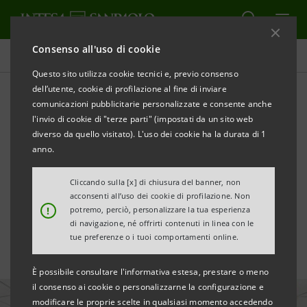
Consenso all'uso di cookie
Tutte le news
Questo sito utilizza cookie tecnici e, previo consenso
dell’utente, cookie di profilazione al fine di inviare
comunicazioni pubblicitarie personalizzate e consente anche
For Funding è la
l'invio di cookie di "terze parti" (impostati da un sito web
piattaforma che ha raccolto
diverso da quello visitato). L'uso dei cookie ha la durata di 1
anno.
più donazioni in Italia nel
Cliccando sulla [x] di chiusura del banner, non
2020
acconsenti all’uso dei cookie di profilazione. Non
!
potremo, perciò, personalizzare la tua esperienza
di navigazione, né offrirti contenuti in linea con le
tue preferenze o i tuoi comportamenti online.
È possibile consultare l'informativa estesa, prestare o meno
il consenso ai cookie o personalizzarne la configurazione e
modificare le proprie scelte in qualsiasi momento accedendo