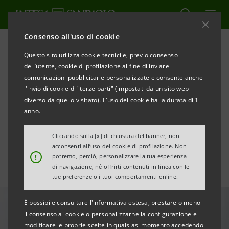
Consenso all'uso di cookie
Tutte le news
Questo sito utilizza cookie tecnici e, previo consenso
dell’utente, cookie di profilazione al fine di inviare
comunicazioni pubblicitarie personalizzate e consente anche
App “Fuga dal Castello”: un
l'invio di cookie di "terze parti" (impostati da un sito web
gioco coinvolgente educa i
diverso da quello visitato). L'uso dei cookie ha la durata di 1
anno.
ragazzi al risparmio
Cliccando sulla [x] di chiusura del banner, non
acconsenti all’uso dei cookie di profilazione. Non
!
potremo, perciò, personalizzare la tua esperienza
di navigazione, né offrirti contenuti in linea con le
tue preferenze o i tuoi comportamenti online.
È possibile consultare l'informativa estesa, prestare o meno
il consenso ai cookie o personalizzarne la configurazione e
modificare le proprie scelte in qualsiasi momento accedendo