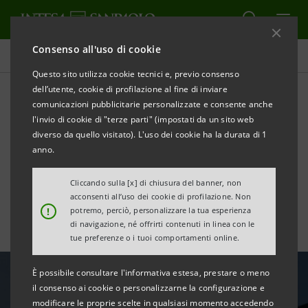
Consenso all'uso di cookie
Tutte le news
Questo sito utilizza cookie tecnici e, previo consenso
dell’utente, cookie di profilazione al fine di inviare
comunicazioni pubblicitarie personalizzate e consente anche
L’Italia e la sua reputazione:
l'invio di cookie di "terze parti" (impostati da un sito web
l’università - Meriti e criticità
diverso da quello visitato). L'uso dei cookie ha la durata di 1
anno.
dei ranking
Cliccando sulla [x] di chiusura del banner, non
acconsenti all’uso dei cookie di profilazione. Non
!
potremo, perciò, personalizzare la tua esperienza
di navigazione, né offrirti contenuti in linea con le
tue preferenze o i tuoi comportamenti online.
È possibile consultare l'informativa estesa, prestare o meno
il consenso ai cookie o personalizzarne la configurazione e
modificare le proprie scelte in qualsiasi momento accedendo