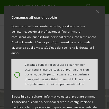
Consenso all'uso di cookie
Tutte le news
Questo sito utilizza cookie tecnici e, previo consenso
dell’utente, cookie di profilazione al fine di inviare
comunicazioni pubblicitarie personalizzate e consente anche
Al top in Europa per le
l'invio di cookie di "terze parti" (impostati da un sito web
relazioni con analisti,
diverso da quello visitato). L'uso dei cookie ha la durata di 1
anno.
investitori e aspetti ESG
Cliccando sulla [x] di chiusura del banner, non
acconsenti all’uso dei cookie di profilazione. Non
!
potremo, perciò, personalizzare la tua esperienza
di navigazione, né offrirti contenuti in linea con le
tue preferenze o i tuoi comportamenti online.
È possibile consultare l'informativa estesa, prestare o meno
il consenso ai cookie o personalizzarne la configurazione e
modificare le proprie scelte in qualsiasi momento accedendo